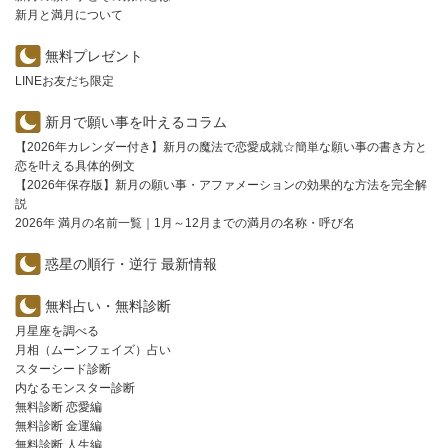
新月と満月について
無料プレゼント
LINEお友だち限定
新月で願い事を叶えるコラム
【2026年カレンダー付き】新月の魔法で恋愛成就☆簡単な願い事の書き方と
恋を叶える具体的例文
【2026年保存版】新月の願い事・アファメーションの効果的な方法を完全解
説
2026年 満月の名前一覧｜1月～12月までの満月の名称・呼び名
惑星の順行・逆行 最新情報
無料占い・無料診断
月星座を調べる
月相（ムーンフェイズ）占い
スターシード診断
内なるモンスター診断
無料診断 恋愛編
無料診断 金運編
無料診断 人生編