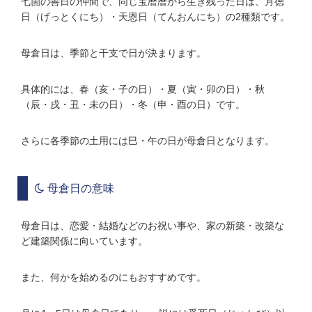
七箇の善日の仲間で、同じ宝暦暦から生き残った日は、月徳
日（げっとくにち）・天恩日（てんおんにち）の2種類です。
母倉日は、季節と干支で日が決まります。
具体的には、春（亥・子の日）・夏（寅・卯の日）・秋
（辰・戌・丑・未の日）・冬（申・酉の日）です。
さらに各季節の土用には巳・午の日が母倉日となります。
母倉日の意味
母倉日は、恋愛・結婚などのお祝い事や、家の新築・改築な
ど建築関係に向いています。
また、何かを始めるのにもおすすめです。