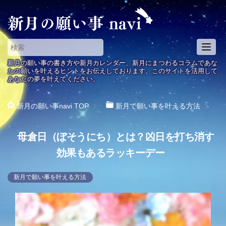
T
o
新月の願い事の書き方や新月カレンダー、新月にまつわるコラムであな
g
たの願いを叶えるヒントをお伝えしております。このサイトを活用して
あなたの夢を叶えてください。
g
l
e
新月の願い事navi
TOP
新月で願い事を叶える方法
n
a
母倉日（ぼそうにち）とは？凶日を打ち消す
v
i
効果もあるラッキーデー
g
a
新月で願い事を叶える方法
t
i
o
n