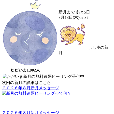
新月まで あと
5
日
8
月
13
日(木)02:37
しし座の新
月
ただいま
1,902
人
次回の新月の詳細はこちら
２０２６年８月新月メッセージ
ボイドタイムカレンダー
２０２６年８月新月メッセージ