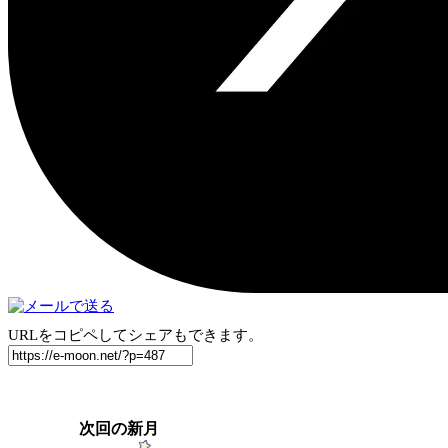
URLをコピペしてシェアもできます。
次回の新月