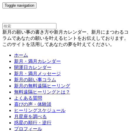
Toggle navigation
新月の願い事の書き方や新月カレンダー、新月にまつわるコ
ラムであなたの願いを叶えるヒントをお伝えしております。
このサイトを活用してあなたの夢を叶えてください。
ホーム
新月・満月カレンダー
開運日カレンダー
新月・満月メッセージ
新月の願い事コラム
新月の無料遠隔ヒーリング
無料遠隔ヒーリングとは？
よくある質問
喜びの声・体験談
ヒーリングスケジュール
月星座を調べる
惑星の順行・逆行
プロフィール