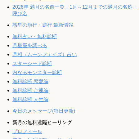
2026年 満月の名前一覧｜1月～12月までの満月の名称・
呼び名
惑星の順行・逆行 最新情報
無料占い・無料診断
月星座を調べる
月相（ムーンフェイズ）占い
スターシード診断
内なるモンスター診断
無料診断 恋愛編
無料診断 金運編
無料診断 人生編
今日のメッセージ(毎日更新)
新月の無料遠隔ヒーリング
プロフィール