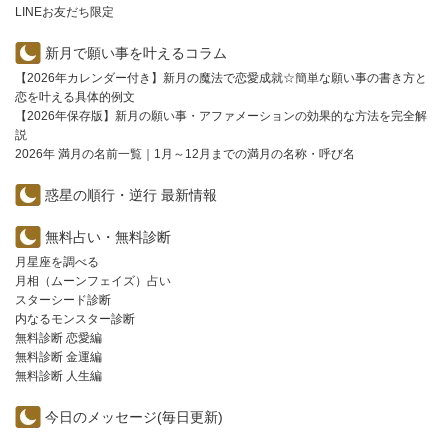
LINEお友だち限定
新月で願い事を叶えるコラム
【2026年カレンダー付き】新月の魔法で恋愛成就☆簡単な願い事の書き方と
恋を叶える具体的例文
【2026年保存版】新月の願い事・アファメーションの効果的な方法を完全解
説
2026年 満月の名前一覧｜1月～12月までの満月の名称・呼び名
惑星の順行・逆行 最新情報
無料占い・無料診断
月星座を調べる
月相（ムーンフェイズ）占い
スターシード診断
内なるモンスター診断
無料診断 恋愛編
無料診断 金運編
無料診断 人生編
今日のメッセージ(毎日更新)