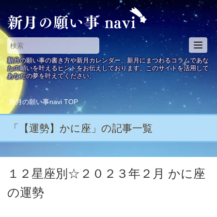
T
o
新月の願い事の書き方や新月カレンダー、新月にまつわるコラムであな
g
たの願いを叶えるヒントをお伝えしております。このサイトを活用して
あなたの夢を叶えてください。
g
l
e
新月の願い事navi
TOP
n
a
「【運勢】かに座」の記事一覧
v
i
g
a
１２星座別☆２０２３年２月 かに座
t
i
の運勢
o
n