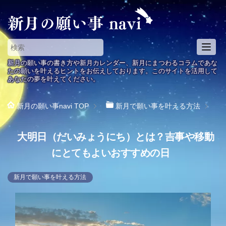
T
o
新月の願い事の書き方や新月カレンダー、新月にまつわるコラムであな
g
たの願いを叶えるヒントをお伝えしております。このサイトを活用して
あなたの夢を叶えてください。
g
l
e
新月の願い事navi
TOP
新月で願い事を叶える方法
n
a
大明日（だいみょうにち）とは？吉事や移動
v
i
にとてもよいおすすめの日
g
a
新月で願い事を叶える方法
t
i
o
n