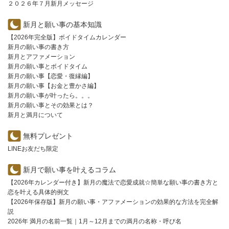
２０２６年７月新月メッセージ
新月と願い事の基本知識
【2026年完全版】ボイドタイムカレンダー
新月の願い事の書き方
新月とアファメーション
新月の願い事とボイドタイム
新月の願い事【恋愛・復縁編】
新月の願い事【お金と豊かさ編】
新月の願い事が叶ったら。。。
新月の願い事とその効果とは？
新月と満月について
無料プレゼント
LINEお友だち限定
新月で願い事を叶えるコラム
【2026年カレンダー付き】新月の魔法で恋愛成就☆簡単な願い事の書き方と
恋を叶える具体的例文
【2026年保存版】新月の願い事・アファメーションの効果的な方法を完全解
説
2026年 満月の名前一覧｜1月～12月までの満月の名称・呼び名