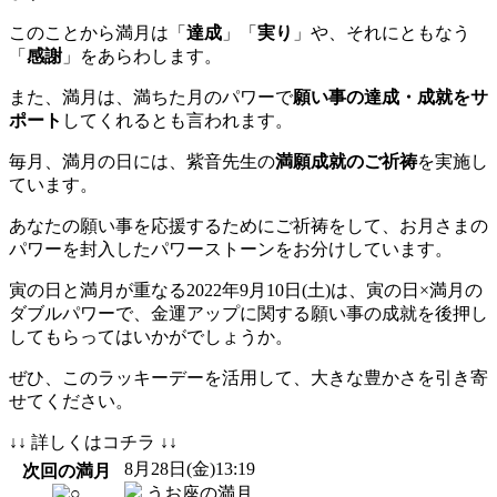
このことから満月は「
達成
」「
実り
」や、それにともなう
「
感謝
」をあらわします。
また、満月は、満ちた月のパワーで
願い事の達成・成就をサ
ポート
してくれるとも言われます。
毎月、満月の日には、紫音先生の
満願成就のご祈祷
を実施し
ています。
あなたの願い事を応援するためにご祈祷をして、お月さまの
パワーを封入したパワーストーンをお分けしています。
寅の日と満月
が重なる2022年9月10日(土)は、
寅の日×満月の
ダブルパワー
で、金運アップに関する願い事の成就を後押し
してもらってはいかがでしょうか。
ぜひ、このラッキーデーを活用して、大きな豊かさを引き寄
せてください。
↓↓ 詳しくはコチラ ↓↓
8
月
28
日(金)13:19
次回の満月
うお座の満月