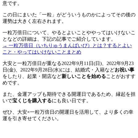
意です。
この日にまいた「一粒」がどういうものかによってその後の
運勢は大きく左右されます。
一粒万倍日について、やるとよいことややってはいけないこ
となどの詳細は、下記の記事でご紹介しています。
→ 一粒万倍日（いちりゅうまんばいび）とは？するとよい
こと・やってはいけないことまとめ
大安と一粒万倍日
が重なる2022年9月11日(日)、2022年9月23
日(金)、2022年9月28日(水)には、結婚式・入籍など
お祝い事
をしたり、起業・開店など
新しいことを始める
ことがおすす
めです。
また、金運アップも期待できる開運日であるため、縁起を担
いで
宝くじを購入する
にも良い日です。
ぜひ、
大安×一粒万倍日
の開運日を活用して、より多くの幸
運を引き寄せてください。