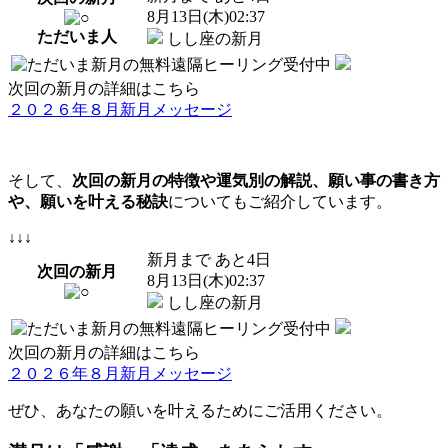
8
月
13
日(木)02:37
ただいま
人
しし座の新月
次回の新月の詳細はこちら
２０２６年８月新月メッセージ
そして、
次回の新月の特徴や運気別の解説、願い事の書き方
や、願いを叶える秘訣
についてもご紹介しています。
↓↓↓
新月まで あと
4
日
次回の新月
8
月
13
日(木)02:37
しし座の新月
次回の新月の詳細はこちら
２０２６年８月新月メッセージ
ぜひ、あなたの願いを叶えるためにご活用ください。