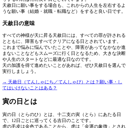
天赦日に願い事をする場合も、これからの人生を左右するよ
うな願い事（結婚・就職・転職など）をすると良い日です。
天赦日の意味
すべての神様が天に昇る天赦日には、すべての罪が許される
とともに、障害もすべてクリアになる日とされています。
これまで悩みに悩んでいたことや、障害があってなかなか進
まないことなどもスムーズに行く日となるため、大きな決断
や人生のスタートなどに最適な日なのです。
天の加護を得て進めたいことがあれば、ぜひ天赦日を選んで
実行しましょう。
→ 天赦日（てんしゃにち／てんしゃび）とは？願い事・し
てはいけないことはある？
寅の日とは
寅の日（とらのひ）とは、十二支の寅（とら）にあたる日
で、12日ごとに巡ってくる吉日のことです。
虎の毛皮は金色であることから、虎は「金運の象徴」とされ