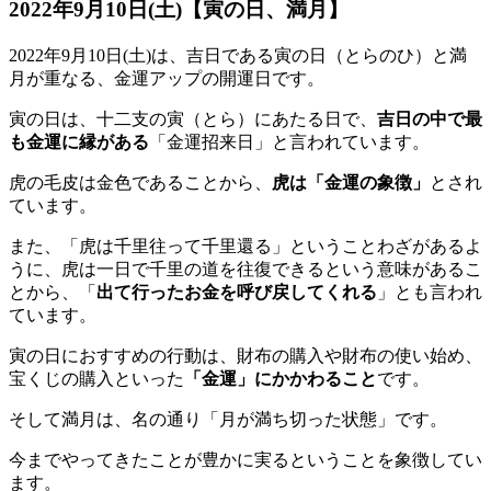
2022年9月10日(土)【寅の日、満月】
2022年9月10日(土)は、吉日である
寅の日（とらのひ）と満
月が重なる
、金運アップの開運日です。
寅の日
は、十二支の寅（とら）にあたる日で、
吉日の中で最
も金運に縁がある
「金運招来日」と言われています。
虎の毛皮は金色であることから、
虎は「金運の象徴」
とされ
ています。
また、「虎は千里往って千里還る」ということわざがあるよ
うに、虎は一日で千里の道を往復できるという意味があるこ
とから、「
出て行ったお金を呼び戻してくれる
」とも言われ
ています。
寅の日におすすめの行動は、財布の購入や財布の使い始め、
宝くじの購入といった
「金運」にかかわること
です。
そして
満月
は、名の通り「月が満ち切った状態」です。
今までやってきたことが豊かに実るということを象徴してい
ます。