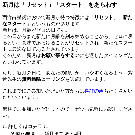
新月は「リセット」「スタート」をあらわす
西洋占星術において新月が持つ特徴には「
リセット
」「
新た
なスタート
」というものがあります。
新月は、月齢がゼロの日です。
この日からまた新たに月齢を刻み始めることから、ゼロに戻
るという意味であらゆることがリセットされ、新たなスター
トに最適な日であるとされています。
そのため、新月は
お願い事をする
のにも適したタイミングだ
といわれています。
毎月、新月の日に、あなたの願いが叶いやすくなるよう、紫
音先生の
無料遠隔ヒーリング
を実施しています。
これまでにご参加いただいた方からは
喜びの声
もたくさんい
ただいています。
無料でご参加いただけますので、ぜひお気軽にお試しくださ
い。
↓↓ 詳しくはコチラ ↓↓
新月まで あと
4
日
次回の新月