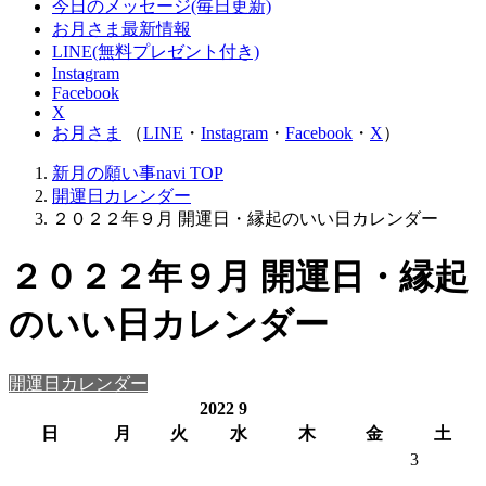
今日のメッセージ(毎日更新)
お月さま最新情報
LINE(無料プレゼント付き)
Instagram
Facebook
X
お月さま
（
LINE
・
Instagram
・
Facebook
・
X
）
新月の願い事navi
TOP
開運日カレンダー
２０２２年９月 開運日・縁起のいい日カレンダー
２０２２年９月 開運日・縁起
のいい日カレンダー
開運日カレンダー
2022
9
日
月
火
水
木
金
土
3