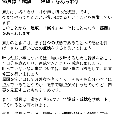
満月は「感謝」「達成」をあらわす
満月は、名の通り「月が満ち切った状態」です。
今までやってきたことが豊かに実るということを象徴してい
ます。
このことから「
達成
」「
実り
」や、それにともなう「
感謝
」
をあらわします。
満月のときには、まずは今の状態であることへの感謝を捧
げ、さらに
願いごとの点検
をすると良いでしょう。
叶った願い事については、願いを叶えるために行動を起こし
た自分を褒めたり、達成できたことへ感謝しましょう。
叶っていない願い事については、願い事の点検をして、軌道
修正を行いましょう。
原因を洗い出して改善案を考えたり、そもそも自分が本当に
望んでいることなのか、途中で願望が変わったのかなど、内
容を見直すこともおすすめです。
また、満月は、満ちた月のパワーで
達成・成就をサポート
し
てくれるとも言われます。