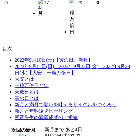
25
27
29
30
目次
2022年9月10日(土)【寅の日、満月】
2022年9月11日(日)、2022年9月23日(金)、2022年9月28
日(水)【大安、一粒万倍日】
大安とは
一粒万倍日とは
天赦日とは
寅の日とは
新月と満月で願いを叶えるサイクルをつくろう
新月と無料遠隔ヒーリング
紫音先生の満願成就のご祈祷
新月まで あと
4
日
次回の新月
8
月
13
日(木)02:37