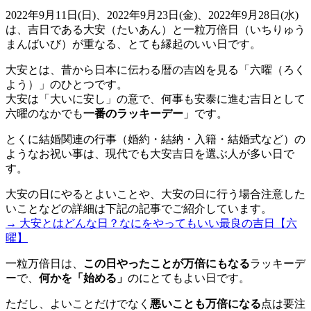
2022年9月11日(日)、2022年9月23日(金)、2022年9月28日(水)
は、吉日である
大安（たいあん）と一粒万倍日（いちりゅう
まんばいび）が重なる
、とても縁起のいい日です。
大安
とは、昔から日本に伝わる暦の吉凶を見る「六曜（ろく
よう）」のひとつです。
大安は「大いに安し」の意で、何事も安泰に進む吉日として
六曜のなかでも
一番のラッキーデー
」です。
とくに結婚関連の行事（婚約・結納・入籍・結婚式など）の
ようなお祝い事は、現代でも大安吉日を選ぶ人が多い日で
す。
大安の日にやるとよいことや、大安の日に行う場合注意した
いことなどの詳細は下記の記事でご紹介しています。
→ 大安とはどんな日？なにをやってもいい最良の吉日【六
曜】
一粒万倍日
は、
この日やったことが万倍にもなる
ラッキーデ
ーで、
何かを「始める」
のにとてもよい日です。
ただし、よいことだけでなく
悪いことも万倍になる
点は要注