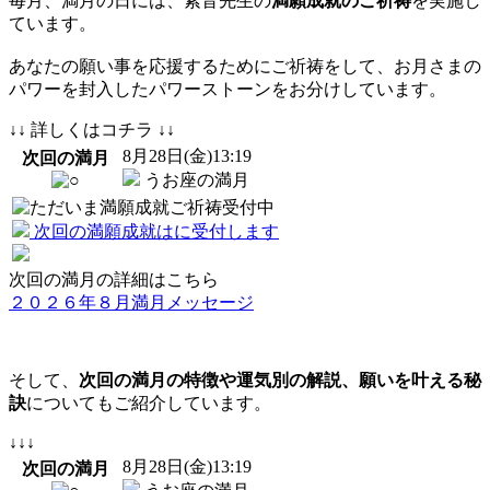
毎月、満月の日には、紫音先生の
満願成就のご祈祷
を実施し
ています。
あなたの願い事を応援するためにご祈祷をして、お月さまの
パワーを封入したパワーストーンをお分けしています。
↓↓ 詳しくはコチラ ↓↓
8
月
28
日(金)13:19
次回の満月
うお座の満月
次回の満願成就は
に受付します
次回の満月の詳細はこちら
２０２６年８月満月メッセージ
そして、
次回の満月の特徴や運気別の解説、願いを叶える秘
訣
についてもご紹介しています。
↓↓↓
8
月
28
日(金)13:19
次回の満月