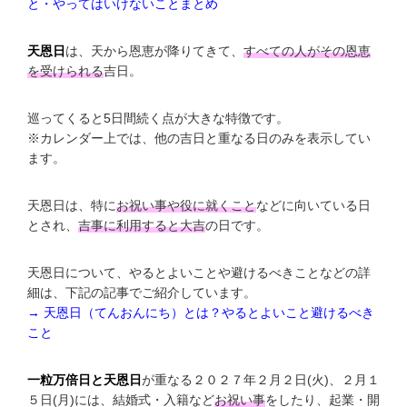
と・やってはいけないことまとめ
天恩日
は、天から恩恵が降りてきて、
すべての人がその恩恵
を受けられる
吉日。
巡ってくると5日間続く点が大きな特徴です。
※カレンダー上では、他の吉日と重なる日のみを表示してい
ます。
天恩日は、特に
お祝い事や役に就くこと
などに向いている日
とされ、
吉事に利用すると大吉
の日です。
天恩日について、やるとよいことや避けるべきことなどの詳
細は、下記の記事でご紹介しています。
→ 天恩日（てんおんにち）とは？やるとよいこと避けるべき
こと
一粒万倍日と天恩日
が重なる２０２７年２月２日(火)、２月１
５日(月)には、結婚式・入籍など
お祝い事
をしたり、起業・開