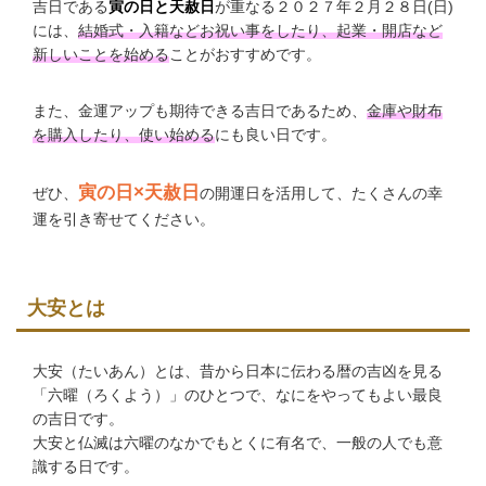
吉日である
寅の日と天赦日
が重なる２０２７年２月２８日(日)
には、
結婚式・入籍などお祝い事をしたり、起業・開店など
新しいことを始める
ことがおすすめです。
また、金運アップも期待できる吉日であるため、
金庫や財布
を購入したり、使い始める
にも良い日です。
寅の日×天赦日
ぜひ、
の開運日を活用して、たくさんの幸
運を引き寄せてください。
大安とは
大安（たいあん）とは、昔から日本に伝わる暦の吉凶を見る
「六曜（ろくよう）」のひとつで、なにをやってもよい最良
の吉日です。
大安と仏滅は六曜のなかでもとくに有名で、一般の人でも意
識する日です。