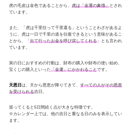
虎の毛皮は金色であることから、
虎は「金運の象徴」
とされ
ています。
また、「虎は千里往って千里還る」ということわざがあるよ
うに、虎は一日で千里の道を往復できるという意味があるこ
とから、「
出て行ったお金を呼び戻してくれる
」とも言われ
ています。
寅の日におすすめの行動は、財布の購入や財布の使い始め、
宝くじの購入といった
「金運」にかかわること
です。
天恩日
は、天から恩恵が降りてきて、
すべての人がその恩恵
を受けられる
吉日。
巡ってくると5日間続く点が大きな特徴です。
※カレンダー上では、他の吉日と重なる日のみを表示してい
ます。