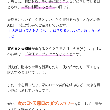
天恩日は、特に
お祝い事や役に就くこと
などに向いている日
とされ、
吉事に利用すると大吉
の日です。
天恩日について、やるとよいことや避けるべきことなどの詳
細は、下記の記事でご紹介しています。
→ 天恩日（てんおんにち）とは？やるとよいこと避けるべき
こと
寅の日と天恩日
が重なる２０２７年２月１６日(火)におすすめ
の行動は、
「金運アップ」につながること
です。
例えば、財布や金庫を新調したり、使い始めたり、宝くじを
購入するとよいでしょう。
また、車を買ったり、家のローン契約を結ぶなど、大きな買
い物にも適している日です。
寅の日×天恩日のダブルパワー
ぜひ、
を活用して、豊か
さを引き寄せてください。