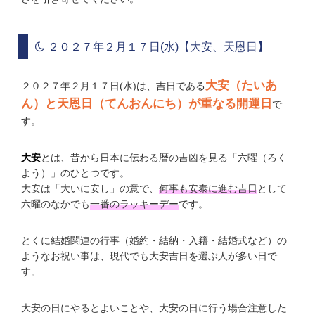
２０２７年２月１７日(水)【大安、天恩日】
大安（たいあ
２０２７年２月１７日(水)は、吉日である
ん）と天恩日（てんおんにち）が重なる開運日
で
す。
大安
とは、昔から日本に伝わる暦の吉凶を見る「六曜（ろく
よう）」のひとつです。
大安は「大いに安し」の意で、
何事も安泰に進む吉日
として
六曜のなかでも
一番のラッキーデー
です。
とくに結婚関連の行事（婚約・結納・入籍・結婚式など）の
ようなお祝い事は、現代でも大安吉日を選ぶ人が多い日で
す。
大安の日にやるとよいことや、大安の日に行う場合注意した