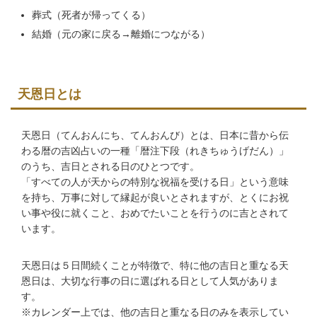
葬式（死者が帰ってくる）
結婚（元の家に戻る→離婚につながる）
天恩日とは
天恩日（てんおんにち、てんおんび）とは、日本に昔から伝
わる暦の吉凶占いの一種「暦注下段（れきちゅうげだん）」
のうち、吉日とされる日のひとつです。
「すべての人が天からの特別な祝福を受ける日」という意味
を持ち、万事に対して縁起が良いとされますが、とくにお祝
い事や役に就くこと、おめでたいことを行うのに吉とされて
います。
天恩日は５日間続くことが特徴で、特に他の吉日と重なる天
恩日は、大切な行事の日に選ばれる日として人気がありま
す。
※カレンダー上では、他の吉日と重なる日のみを表示してい