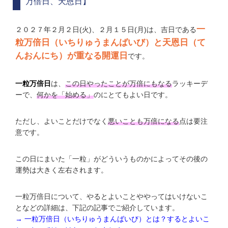
万倍日、天恩日】
一
２０２７年２月２日(火)、２月１５日(月)は、吉日である
粒万倍日（いちりゅうまんばいび）と天恩日（て
んおんにち）が重なる開運日
です。
一粒万倍日
は、
この日やったことが万倍にもなる
ラッキーデ
ーで、
何かを「始める」
のにとてもよい日です。
ただし、よいことだけでなく
悪いことも万倍になる
点は要注
意です。
この日にまいた「一粒」がどういうものかによってその後の
運勢は大きく左右されます。
一粒万倍日について、やるとよいことややってはいけないこ
となどの詳細は、下記の記事でご紹介しています。
→ 一粒万倍日（いちりゅうまんばいび）とは？するとよいこ