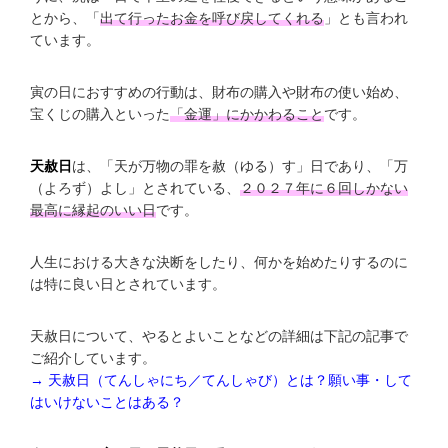
とから、「
出て行ったお金を呼び戻してくれる
」とも言われ
ています。
寅の日におすすめの行動は、財布の購入や財布の使い始め、
宝くじの購入といった
「金運」にかかわること
です。
天赦日
は、「天が万物の罪を赦（ゆる）す」日であり、「万
（よろず）よし」とされている、
２０２７年に６回しかない
最高に縁起のいい日
です。
人生における大きな決断をしたり、何かを始めたりするのに
は特に良い日とされています。
天赦日について、やるとよいことなどの詳細は下記の記事で
ご紹介しています。
→ 天赦日（てんしゃにち／てんしゃび）とは？願い事・して
はいけないことはある？