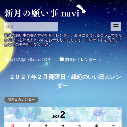
T
o
新月の願い事の書き方や新月カレンダー、新月にまつわるコラムであな
g
たの願いを叶えるヒントをお伝えしております。このサイトを活用して
あなたの夢を叶えてください。
g
l
e
新月の願い事navi
TOP
開運日カレンダー
n
a
２０２７年２月 開運日・縁起のいい日カレン
v
i
ダー
g
a
開運日カレンダー
t
i
2
o
2027
n
日
月
火
水
木
金
土