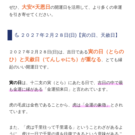
大安×天恩日
ぜひ、
の開運日を活用して、より多くの幸運
を引き寄せてください。
２０２７年２月２８日(日)【寅の日、天赦日】
寅の日（とらの
２０２７年２月２８日(日)は、吉日である
ひ）と天赦日（てんしゃにち）が重なる
、とても縁
起のいい開運日です。
寅の日
は、十二支の寅（とら）にあたる日で、
吉日の中で最
も金運に縁がある
「金運招来日」と言われています。
虎の毛皮は金色であることから、
虎は「金運の象徴」
とされ
ています。
また、「虎は千里往って千里還る」ということわざがあるよ
うに、虎は一日で千里の道を往復できるという意味があるこ