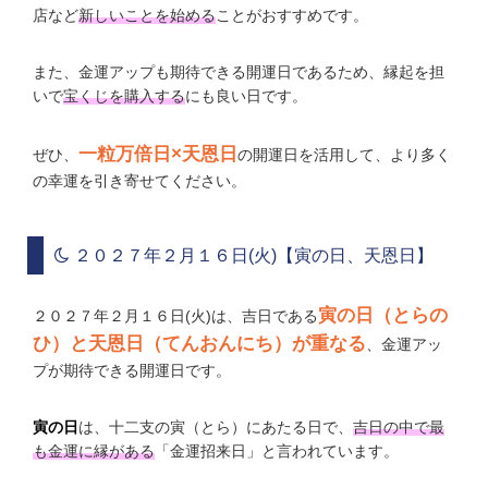
店など
新しいことを始める
ことがおすすめです。
また、金運アップも期待できる開運日であるため、縁起を担
いで
宝くじを購入する
にも良い日です。
一粒万倍日×天恩日
ぜひ、
の開運日を活用して、より多く
の幸運を引き寄せてください。
２０２７年２月１６日(火)【寅の日、天恩日】
寅の日（とらの
２０２７年２月１６日(火)は、吉日である
ひ）と天恩日（てんおんにち）が重なる
、金運アッ
プが期待できる開運日です。
寅の日
は、十二支の寅（とら）にあたる日で、
吉日の中で最
も金運に縁がある
「金運招来日」と言われています。