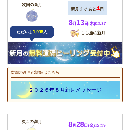
次回の新月
4
新月まで あと
日
8
13
月
日(木)02:37
1,998
ただいま
人
しし座の新月
次回の新月の詳細はこちら
２０２６年８月新月メッセージ
次回の満月
8
28
月
日(金)13:19