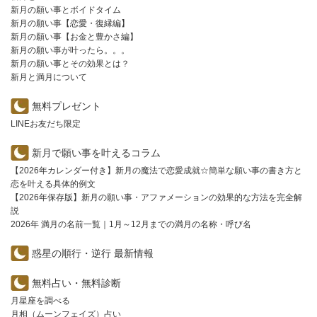
新月の願い事とボイドタイム
新月の願い事【恋愛・復縁編】
新月の願い事【お金と豊かさ編】
新月の願い事が叶ったら。。。
新月の願い事とその効果とは？
新月と満月について
無料プレゼント
LINEお友だち限定
新月で願い事を叶えるコラム
【2026年カレンダー付き】新月の魔法で恋愛成就☆簡単な願い事の書き方と
恋を叶える具体的例文
【2026年保存版】新月の願い事・アファメーションの効果的な方法を完全解
説
2026年 満月の名前一覧｜1月～12月までの満月の名称・呼び名
惑星の順行・逆行 最新情報
無料占い・無料診断
月星座を調べる
月相（ムーンフェイズ）占い