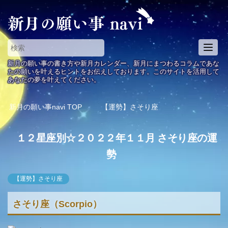
T
o
新月の願い事の書き方や新月カレンダー、新月にまつわるコラムであな
g
たの願いを叶えるヒントをお伝えしております。このサイトを活用して
あなたの夢を叶えてください。
g
l
e
新月の願い事navi
TOP
【運勢】さそり座
n
a
１２星座別☆２０２２年１１月 さそり座の運
v
i
勢
g
a
【運勢】さそり座
t
i
さそり座（Scorpio）
o
n