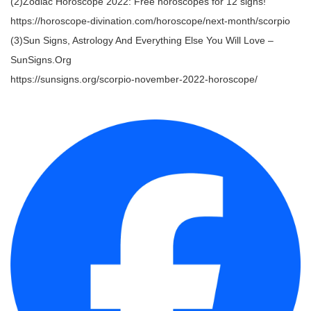
(2)Zodiac Horoscope 2022: Free horoscopes for 12 signs!
https://horoscope-divination.com/horoscope/next-month/scorpio
(3)Sun Signs, Astrology And Everything Else You Will Love –
SunSigns.Org
https://sunsigns.org/scorpio-november-2022-horoscope/