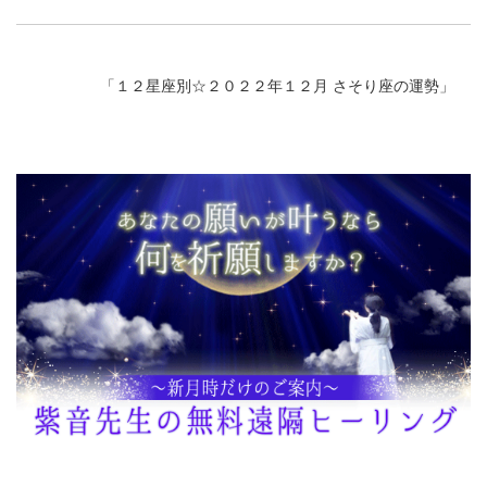
「
１２星座別☆２０２２年１２月 さそり座の運勢
」