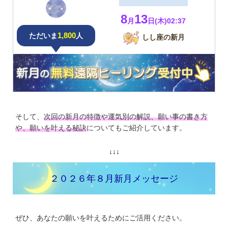
8
13
月
日(木)02:37
1,800
ただいま
人
しし座の新月
そして、
次回の新月の特徴や運気別の解説、願い事の書き方
や、願いを叶える秘訣
についてもご紹介しています。
↓↓↓
２０２６年８月新月メッセージ
ぜひ、あなたの願いを叶えるためにご活用ください。