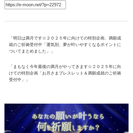
「
明日は満月です☆２０２５年に向けての特別企画、満願成
就のご祈祷受付中「運気別、夢が叶いやすくなるポイントに
ついてまとめました」
」
「
まもなく今年最後の満月がやってきます☆２０２５年に向
けての特別企画「お月さまブレスレット＆満願成就のご祈祷
受付中」
」