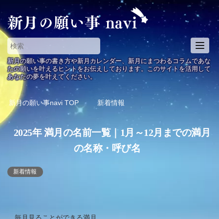
T
o
新月の願い事の書き方や新月カレンダー、新月にまつわるコラムであな
g
たの願いを叶えるヒントをお伝えしております。このサイトを活用して
あなたの夢を叶えてください。
g
l
e
新月の願い事navi
TOP
新着情報
n
a
2025年 満月の名前一覧｜1月～12月までの満月
v
i
の名称・呼び名
g
a
新着情報
t
i
o
n
毎月見ることができる満月。