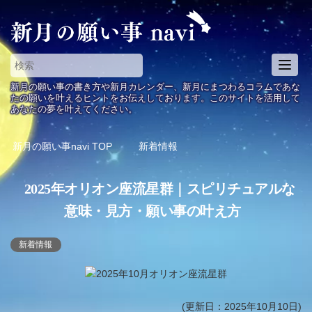
T
o
新月の願い事の書き方や新月カレンダー、新月にまつわるコラムであな
g
たの願いを叶えるヒントをお伝えしております。このサイトを活用して
あなたの夢を叶えてください。
g
l
e
新月の願い事navi
TOP
新着情報
n
a
2025年オリオン座流星群｜スピリチュアルな
v
i
意味・見方・願い事の叶え方
g
a
新着情報
t
i
o
n
(更新日：2025年10月10日)