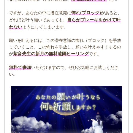
怖れ(ブロック)
ですが、あなたの中に潜在意識に
があると、
自らがブレーキをかけて叶
どれほど叶う願いであっても、
わない
ようにしてしまいます。
願いを叶えるには、この潜在意識の怖れ（ブロック）を手放
していくこと。この怖れを手放し、願いを叶えやすくするの
紫音先生の新月の無料遠隔ヒーリング
が
です。
無料で参加
いただけますので、ぜひお気軽にお試しくださ
い。