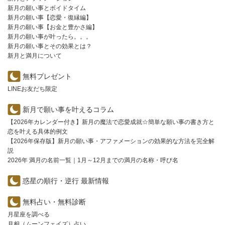
新月の願い事とボイドタイム
新月の願い事【恋愛・復縁編】
新月の願い事【お金と豊かさ編】
新月の願い事が叶ったら。。。
新月の願い事とその効果とは？
新月と満月について
無料プレゼント
LINEお友だち限定
新月で願い事を叶えるコラム
【2026年カレンダー付き】新月の魔法で恋愛成就☆簡単な願い事の書き方と
恋を叶える具体的例文
【2026年保存版】新月の願い事・アファメーションの効果的な方法を完全解
説
2026年 満月の名前一覧｜1月～12月までの満月の名称・呼び名
惑星の順行・逆行 最新情報
無料占い・無料診断
月星座を調べる
月相（ムーンフェイズ）占い