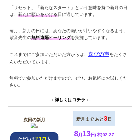
「リセット」「新たなスタート」という意味を持つ新月の日
は、
新たに願いをかける
日に適しています。
毎月、新月の日には、あなたの願いが叶いやすくなるよう、
紫音先生の
無料遠隔ヒーリング
を実施しています。
喜びの声
これまでにご参加いただいた方からは、
をたくさ
んいただいています。
無料でご参加いただけますので、ぜひ、お気軽にお試しくだ
さい。
↓↓ 詳しくはコチラ ↓↓
3
新月まで あと
日
次回の新月
8
13
月
日(木)02:37
2,171
ただいま
人