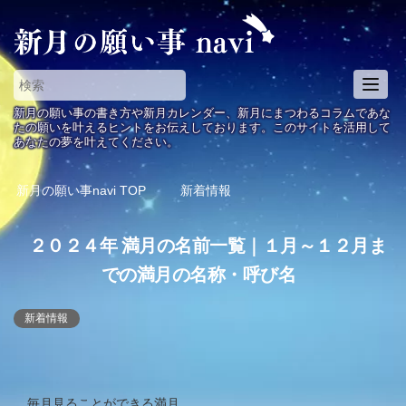
T
o
新月の願い事の書き方や新月カレンダー、新月にまつわるコラムであな
g
たの願いを叶えるヒントをお伝えしております。このサイトを活用して
あなたの夢を叶えてください。
g
l
e
新月の願い事navi
TOP
新着情報
n
a
２０２４年 満月の名前一覧｜１月～１２月ま
v
i
での満月の名称・呼び名
g
a
新着情報
t
i
o
n
毎月見ることができる満月。