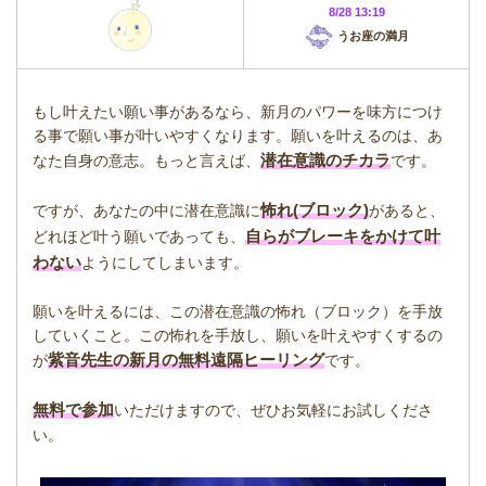
8/28 13:19
うお座の満月
もし叶えたい願い事があるなら、新月のパワーを味方につけ
る事で願い事が叶いやすくなります。願いを叶えるのは、あ
潜在意識のチカラ
なた自身の意志。もっと言えば、
です。
怖れ(ブロック)
ですが、あなたの中に潜在意識に
があると、
自らがブレーキをかけて叶
どれほど叶う願いであっても、
わない
ようにしてしまいます。
願いを叶えるには、この潜在意識の怖れ（ブロック）を手放
していくこと。この怖れを手放し、願いを叶えやすくするの
紫音先生の新月の無料遠隔ヒーリング
が
です。
無料で参加
いただけますので、ぜひお気軽にお試しくださ
い。