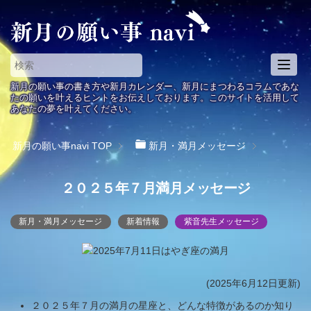
T
o
新月の願い事の書き方や新月カレンダー、新月にまつわるコラムであな
g
たの願いを叶えるヒントをお伝えしております。このサイトを活用して
あなたの夢を叶えてください。
g
l
e
新月の願い事navi
TOP
新月・満月メッセージ
n
a
２０２５年７月満月メッセージ
v
i
g
新月・満月メッセージ
新着情報
紫音先生メッセージ
a
t
i
o
(2025年6月12日更新)
n
２０２５年７月の満月の星座と、どんな特徴があるのか知り