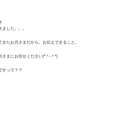
き
きました。。。
てきたお月さまだから、お伝えできること。
まにお任せください(*＾-＾*)
ですって？？