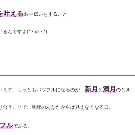
を叶える
お手伝いをすること」
んですよ(*・ω・*)
新月
満月
います。もっともパワフルになるのが、
と
のとき
り合うことで、地球のあなたからは見えなくなる日。
フル
である。