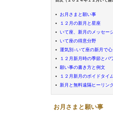
目次（２０２４年１２月いて座
お月さまと願い事
１２月の新月と星座
いて座、新月のメッセー
いて座の得意分野
運気別☆いて座の新月で
１２月新月時の季節とパワ
願い事の書き方と例文
１２月新月のボイドタイ
新月と無料遠隔ヒーリン
お月さまと願い事