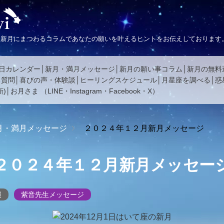
、新月にまつわるコラムであなたの願いを叶えるヒントをお伝えしております
日カレンダー
新月・満月メッセージ
新月の願い事コラム
新月の無料
る質問
喜びの声・体験談
ヒーリングスケジュール
月星座を調べる
惑
)
お月さま
（
LINE
・
Instagram
・
Facebook
・
X
）
月・満月メッセージ
２０２４年１２月新月メッセージ
２０２４年１２月新月メッセー
報
紫音先生メッセージ