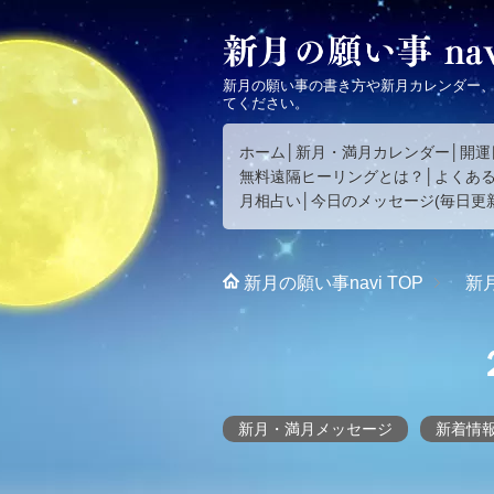
新月の願い事の書き方や新月カレンダー
てください。
ホーム
新月・満月カレンダー
開運
無料遠隔ヒーリングとは？
よくあ
月相占い
今日のメッセージ(毎日更新
新月の願い事navi
TOP
新
新月・満月メッセージ
新着情