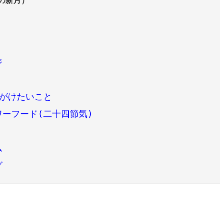
の新月）
ジ
心がけたいこと
ーフード(二十四節気)
ム
グ