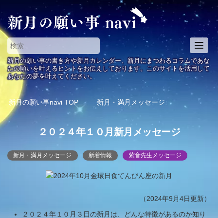
T
o
新月の願い事の書き方や新月カレンダー、新月にまつわるコラムであな
g
たの願いを叶えるヒントをお伝えしております。このサイトを活用して
あなたの夢を叶えてください。
g
l
e
新月の願い事navi
TOP
新月・満月メッセージ
n
a
２０２４年１０月新月メッセージ
v
i
g
新月・満月メッセージ
新着情報
紫音先生メッセージ
a
t
i
o
（2024年9月4日更新）
n
２０２４年１０月３日の新月は、どんな特徴があるのか知り