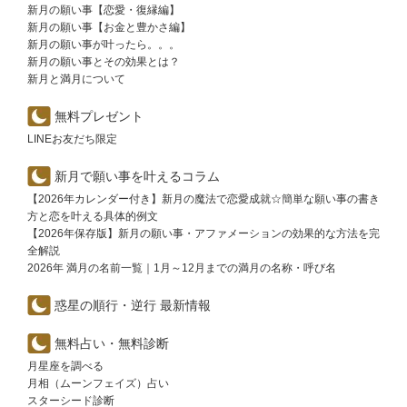
新月の願い事【恋愛・復縁編】
新月の願い事【お金と豊かさ編】
新月の願い事が叶ったら。。。
新月の願い事とその効果とは？
新月と満月について
無料プレゼント
LINEお友だち限定
新月で願い事を叶えるコラム
【2026年カレンダー付き】新月の魔法で恋愛成就☆簡単な願い事の書き
方と恋を叶える具体的例文
【2026年保存版】新月の願い事・アファメーションの効果的な方法を完
全解説
2026年 満月の名前一覧｜1月～12月までの満月の名称・呼び名
惑星の順行・逆行 最新情報
無料占い・無料診断
月星座を調べる
月相（ムーンフェイズ）占い
スターシード診断