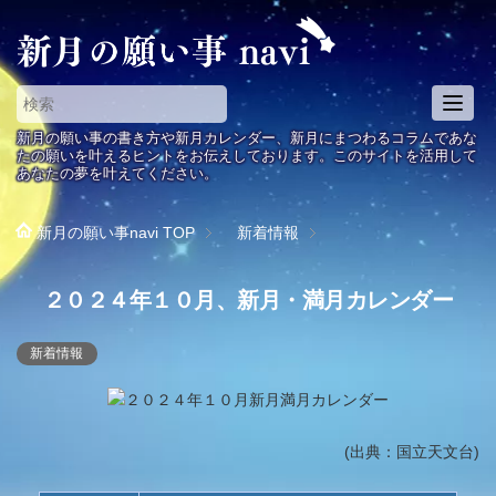
T
o
新月の願い事の書き方や新月カレンダー、新月にまつわるコラムであな
g
たの願いを叶えるヒントをお伝えしております。このサイトを活用して
あなたの夢を叶えてください。
g
l
e
新月の願い事navi
TOP
新着情報
n
a
２０２４年１０月、新月・満月カレンダー
v
i
g
新着情報
a
t
i
o
(出典：国立天文台)
n