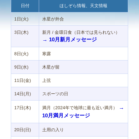
日付
ほしぞら情報、天文情報
1日(火)
水星が外合
3日(木)
新月 / 金環日食（日本では見られない）
→ 10月新月メッセージ
8日(火)
寒露
9日(水)
木星が留
11日(金)
上弦
14日(月)
スポーツの日
→
17日(木)
満月（2024年で地球に最も近い満月）
10月満月メッセージ
20日(日)
土用の入り