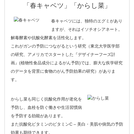
「春キャベツ」「からし菜」
春キャベツには、独特のエグミがあり
ますが、それはイソチオシアネート。
解毒酵素や抗酸化酵素を活性化します。
これがガンの予防につながるという研究（東北大学医学部
の研究、アメリカでスタートした『デザイナーフーズ計
画』(植物性食品成分によるがん予防)では、膨大な疾学研究
のデータを背景に食物のがん予防効果の研究）がありま
す。
からし菜も同じく抗酸化作用が老化を
予防し、血栓を防ぐ働きや生活習慣病
を予防する効能があります。
また抗酸化ビタミンのビタミンC – 美白・美肌や病気の予防
効果も期待できます。