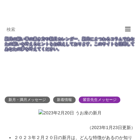
T
o
新月の願い事の書き方や新月カレンダー、新月にまつわるコラムであな
g
たの願いを叶えるヒントをお伝えしております。このサイトを活用して
あなたの夢を叶えてください。
g
l
e
新月の願い事navi
TOP
新月・満月メッセージ
n
a
２０２３年２月新月メッセージ
v
i
g
新月・満月メッセージ
新着情報
紫音先生メッセージ
a
t
i
o
（2023年1月23日更新）
n
２０２３年２月２０日の新月は、どんな特徴があるのか知り