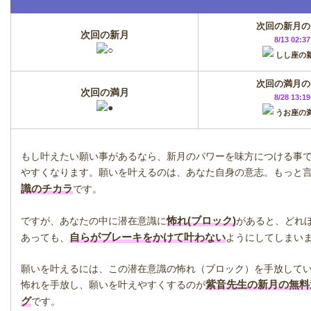
次回の新月の
次回の新月
8/13 02:37
しし座の
次回の満月の
次回の満月
8/28 13:19
うお座の
もし叶えたい願い事があるなら、新月のパワーを味方につける事
やすくなります。願いを叶えるのは、あなた自身の意志。もっと
識のチカラ
です。
怖れ(ブロック)
ですが、あなたの中に潜在意識に
があると、どれ
自らがブレーキをかけて叶わない
あっても、
ようにしてしまい
願いを叶えるには、この潜在意識の怖れ（ブロック）を手放して
紫音先生の新月の無料
怖れを手放し、願いを叶えやすくするのが
グ
です。