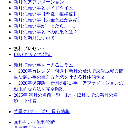
新月とアファメーション
新月の願い事とボイドタイム
新月の願い事【恋愛・復縁編】
新月の願い事【お金と豊かさ編】
新月の願い事が叶ったら。。。
新月の願い事とその効果とは？
新月と満月について
無料プレゼント
LINEお友だち限定
新月で願い事を叶えるコラム
【2026年カレンダー付き】新月の魔法で恋愛成就☆簡
単な願い事の書き方と恋を叶える具体的例文
【2026年保存版】新月の願い事・アファメーションの
効果的な方法を完全解説
2026年 満月の名前一覧｜1月～12月までの満月の名
称・呼び名
惑星の順行・逆行 最新情報
無料占い・無料診断