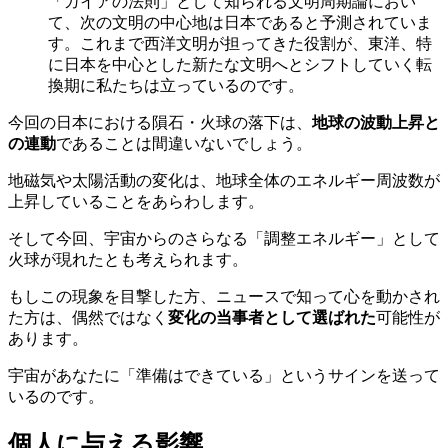
「ガイアの法則」として知られる文明周期論におい
て、次の文明の中心地は日本であると予測されていま
す。これまで西洋文明が担ってきた役割が、東洋、特
に日本を中心とした新たな文明へとシフトしていく転
換期に私たちは立っているのです。
今回の日本における隕石・火球の落下は、
地球の波動上昇と
の連動
であることは間違いないでしょう。
地磁気や太陽活動の変化は、地球全体のエネルギー周波数が
上昇していることをあらわします。
そして今回、宇宙からのさらなる「調整エネルギー」として
火球が現れたとも考えられます。
もしこの現象を目撃した方、ニュースで知って心を動かされ
た方は、偶然ではなく
変化の当事者として選ばれた
可能性が
あります。
宇宙があなたに「準備はできている」というサインを送って
いるのです。
個人に与える影響