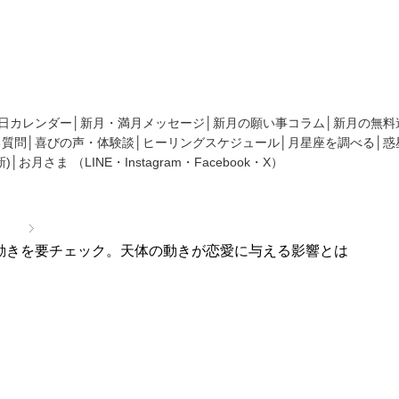
、新月にまつわるコラムであなたの願いを叶えるヒントをお伝えしております
日カレンダー
新月・満月メッセージ
新月の願い事コラム
新月の無料
る質問
喜びの声・体験談
ヒーリングスケジュール
月星座を調べる
惑
)
お月さま
（
LINE
・
Instagram
・
Facebook
・
X
）
情報
の動きを要チェック。天体の動きが恋愛に与える影響とは
の恋愛運アップは星の動きを要チ
が恋愛に与える影響とは