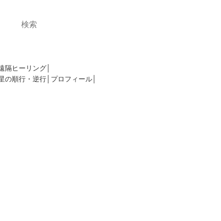
。このサイトを活用してあなたの夢を叶え
遠隔ヒーリング
星の順行・逆行
プロフィール
ェック。天体の動き