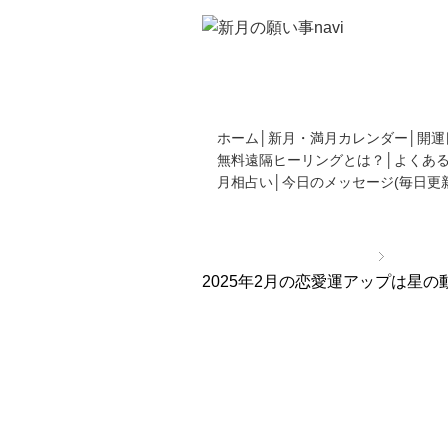
新月の願い事の書き方や新月カレンダー
てください。
ホーム
新月・満月カレンダー
開運
無料遠隔ヒーリングとは？
よくあ
月相占い
今日のメッセージ(毎日更新
新月の願い事navi
TOP
新着
2025年2月の恋愛運アップは星
2025年2月