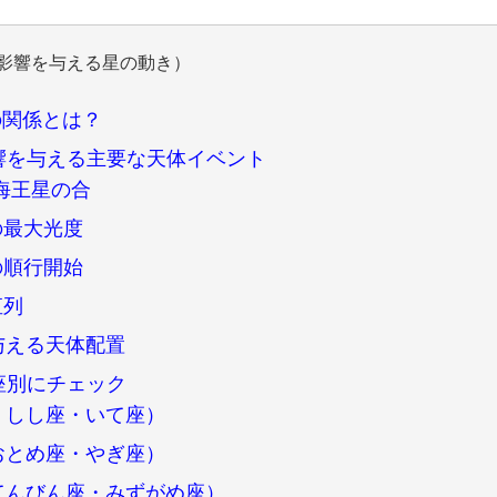
に影響を与える星の動き）
の関係とは？
影響を与える主要な天体イベント
と海王星の合
星の最大光度
星の順行開始
直列
与える天体配置
星座別にチェック
・しし座・いて座）
おとめ座・やぎ座）
てんびん座・みずがめ座）