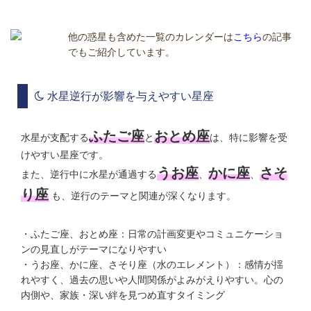
他の惑星も含めた一覧のカレンダーは
こちら
の記事
でもご紹介しています。
水星逆行が影響を与えやすい星座
ふたご座
おとめ座
水星が支配する
と
は、特に影響を受
けやすい星座です。
うお座
かに座
さそ
また、逆行中に水星が通過する
、
、
り座
も、逆行のテーマと関連が深くなります。
・ふたご座、おとめ座：日常の計画変更やコミュニケーショ
ンの見直しがテーマになりやすい
・うお座、かに座、さそり座（水のエレメント）：感情が揺
れやすく、過去の思いや人間関係がよみがえりやすい。心の
内側や、家族・深い絆を見つめ直すタイミング