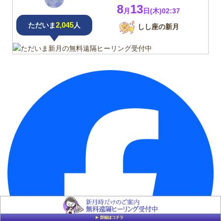
8
13
月
日(木)02:37
2,045
ただいま
人
しし座の新月