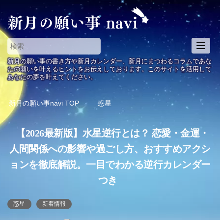
T
o
新月の願い事の書き方や新月カレンダー、新月にまつわるコラムであな
g
たの願いを叶えるヒントをお伝えしております。このサイトを活用して
あなたの夢を叶えてください。
g
l
e
新月の願い事navi
TOP
惑星
n
a
【2026最新版】水星逆行とは？ 恋愛・金運・
v
i
人間関係への影響や過ごし方、おすすめアクシ
g
ョンを徹底解説。一目でわかる逆行カレンダー
a
t
つき
i
o
惑星
新着情報
n