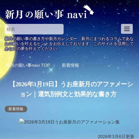
T
o
新月の願い事の書き方や新月カレンダー、新月にまつわるコラムであな
g
たの願いを叶えるヒントをお伝えしております。このサイトを活用して
あなたの夢を叶えてください。
g
l
e
新月の願い事navi
TOP
新着情報
n
a
【2026年3月19日】うお座新月のアファメーシ
v
i
ョン｜運気別例文と効果的な書き方
g
a
新着情報
t
i
o
n
2026年3月6日更新