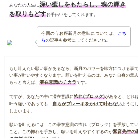
深い癒しをもたらし、魂の輝き
あなたの人生に
を取りもどす
お手伝いをしてくれます。
今回のうお座新月の意味については、
こち
ら
の記事も参考にしてくださいね。
もし叶えたい願い事があるなら、新月のパワーを味方につける事
い事が叶いやすくなります。願いを叶えるのは、あなた自身の意
潜在意識のチカラ
もっと言えば、
です。
怖れ(ブロック)
ですが、あなたの中に潜在意識に
があると、どれ
自らがブレーキをかけて叶わない
叶う願いであっても、
ように
しまいます。
願いを叶えるには、この潜在意識の怖れ（ブロック）を手放して
紫音先生の
こと。この怖れを手放し、願いを叶えやすくするのが