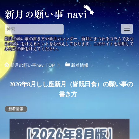
T
o
新月の願い事の書き方や新月カレンダー、新月にまつわるコラムであな
g
たの願いを叶えるヒントをお伝えしております。このサイトを活用して
あなたの夢を叶えてください。
g
l
e
新月の願い事navi
TOP
新着情報
n
a
2026年8月しし座新月（皆既日食）の願い事の
v
i
書き方
g
a
新着情報
t
i
o
n