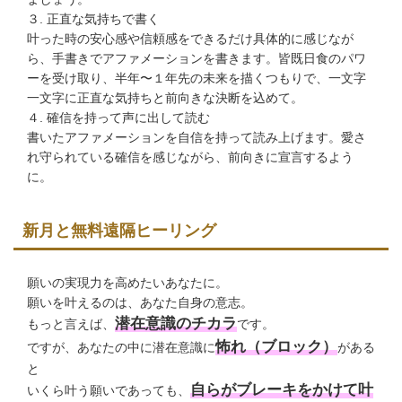
３. 正直な気持ちで書く
叶った時の安心感や信頼感をできるだけ具体的に感じなが
ら、手書きでアファメーションを書きます。皆既日食のパワ
ーを受け取り、半年〜１年先の未来を描くつもりで、一文字
一文字に正直な気持ちと前向きな決断を込めて。
４. 確信を持って声に出して読む
書いたアファメーションを自信を持って読み上げます。愛さ
れ守られている確信を感じながら、前向きに宣言するよう
に。
新月と無料遠隔ヒーリング
願いの実現力を高めたいあなたに。
願いを叶えるのは、あなた自身の意志。
潜在意識のチカラ
もっと言えば、
です。
怖れ（ブロック）
ですが、あなたの中に潜在意識に
がある
と
自らがブレーキをかけて叶
いくら叶う願いであっても、