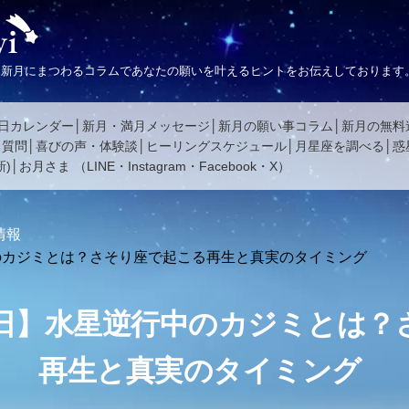
、新月にまつわるコラムであなたの願いを叶えるヒントをお伝えしております
日カレンダー
新月・満月メッセージ
新月の願い事コラム
新月の無料
る質問
喜びの声・体験談
ヒーリングスケジュール
月星座を調べる
惑
)
お月さま
（
LINE
・
Instagram
・
Facebook
・
X
）
情報
行中のカジミとは？さそり座で起こる再生と真実のタイミング
月20日】水星逆行中のカジミとは
再生と真実のタイミング