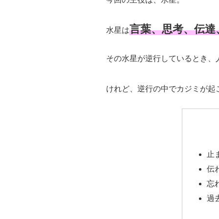
言葉、思考、伝達
水星は
その水星が逆行しているとき、
けれど、逆行の中でカジミが起
止
伝
忘
過