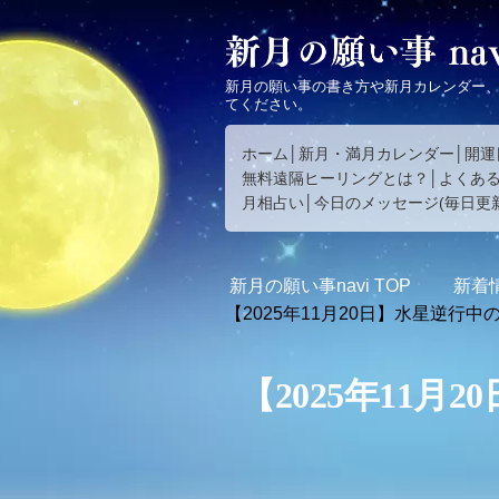
新月の願い事の書き方や新月カレンダー
てください。
ホーム
新月・満月カレンダー
開運
無料遠隔ヒーリングとは？
よくあ
月相占い
今日のメッセージ(毎日更新
新月の願い事navi
TOP
新着
【2025年11月20日】水星逆
【2025年11