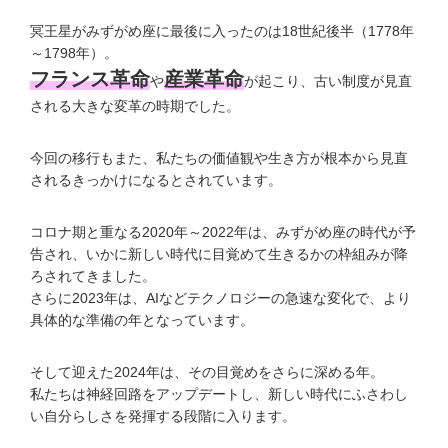
冥王星がみずがめ座に最後に入ったのは18世紀後半（1778年
～1798年）。
フランス革命
産業革命
や
が起こり、古い制度が見直
される大きな変革の時期でした。
今回の移行もまた、私たちの価値観や生き方が根本から見直
されるきっかけになるとされています。
コロナ期と重なる2020年～2022年は、みずがめ座の時代が予
告され、いかに新しい時代に目覚めて生きるかの枠組みが降
ろされてきました。
さらに2023年は、AIなどテクノロジーの急速な変化で、より
具体的な準備の年となっています。
そして迎えた2024年は、その目覚めをさらに深める年。
私たちは神経回路をアップデートし、新しい時代にふさわし
い自分らしさを発揮する段階に入ります。