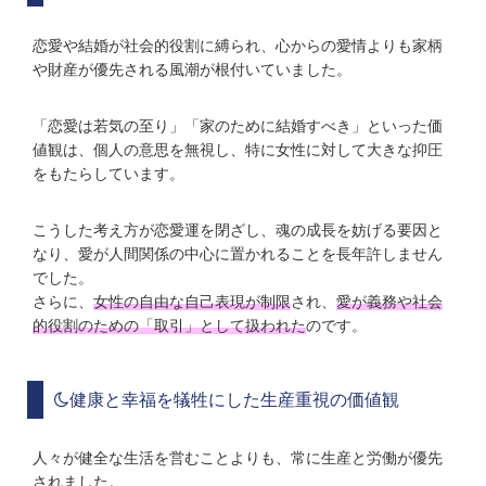
恋愛や結婚が社会的役割に縛られ、心からの愛情よりも家柄
や財産が優先される風潮が根付いていました。
「恋愛は若気の至り」「家のために結婚すべき」といった価
値観は、個人の意思を無視し、特に女性に対して大きな抑圧
をもたらしています。
こうした考え方が恋愛運を閉ざし、魂の成長を妨げる要因と
なり、愛が人間関係の中心に置かれることを長年許しません
でした。
さらに、
女性の自由な自己表現が制限
され、
愛が義務や社会
的役割のための「取引」として扱われた
のです。
健康と幸福を犠牲にした生産重視の価値観
人々が健全な生活を営むことよりも、常に生産と労働が優先
されました。