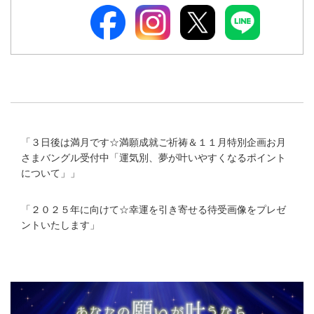
「
３日後は満月です☆満願成就ご祈祷＆１１月特別企画お月
さまバングル受付中「運気別、夢が叶いやすくなるポイント
について」
」
「
２０２５年に向けて☆幸運を引き寄せる待受画像をプレゼ
ントいたします
」