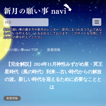
T
o
新月の願い事の書き方や新月カレンダー、新月にまつわるコラムであな
g
たの願いを叶えるヒントをお伝えしております。このサイトを活用して
あなたの夢を叶えてください。
g
l
e
新月の願い事navi
TOP
新着情報
n
a
【完全解説】2024年11月神性みずがめ座・冥王
v
i
星時代（風の時代）到来—古い時代からの解放
g
の波。新しい時代を迎えるために必要なことと
a
t
は
i
o
新着情報
n