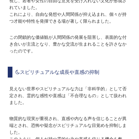
視し、若者や女性の自由な意見を受け入れない文化が形成さ
れていました。
これにより、自由な発想や人間関係が抑え込まれ、個々が持
つ才能や特性を発揮できる場が著しく限られました。
この閉鎖的な価値観が人間関係の発展を阻害し、表面的な付
き合いが主流となり、豊かな交流が生まれることを許さなか
ったのです。
スピリチュアルな成長や直感の抑制
見えない世界やスピリチュアルな力は「非科学的」として否
定され、霊的な感性や直感は「不合理なもの」として扱われ
ました。
物質的な現実が重視され、直感や内なる声を信じることが異
端とされ、恐怖や疑念がスピリチュアルな目覚めを抑制しま
した。
このように、個人が持つ霊的な力や直感を信じる機会を奪