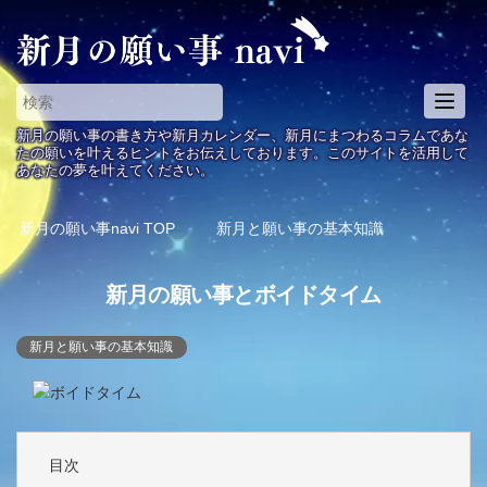
T
o
新月の願い事の書き方や新月カレンダー、新月にまつわるコラムであな
g
たの願いを叶えるヒントをお伝えしております。このサイトを活用して
あなたの夢を叶えてください。
g
l
e
新月の願い事navi
TOP
新月と願い事の基本知識
n
a
新月の願い事とボイドタイム
v
i
g
新月と願い事の基本知識
a
t
i
o
n
目次