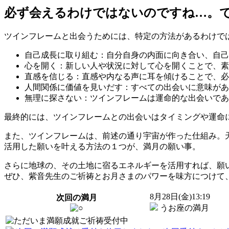
必ず会えるわけではないのですね…。
ツインフレームと出会うためには、特定の方法があるわけで
自己成長に取り組む：自分自身の内面に向き合い、自己
心を開く：新しい人や状況に対して心を開くことで、素
直感を信じる：直感や内なる声に耳を傾けることで、必
人間関係に価値を見いだす：すべての出会いに意味があ
無理に探さない：ツインフレームは運命的な出会いであ
最終的には、ツインフレームとの出会いはタイミングや運命
また、ツインフレームは、前述の通り宇宙が作った仕組み。
活用した願いを叶える方法の１つが、満月の願い事。
さらに地球の、その土地に宿るエネルギーを活用すれば、願
ぜひ、紫音先生のご祈祷とお月さまのパワーを味方につけて
8
月
28
日(金)13:19
次回の満月
うお座の満月