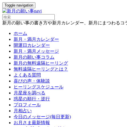
Toggle navigation
新月の願い事の書き方や新月カレンダー、新月にまつわるコ
ホーム
新月・満月カレンダー
開運日カレンダー
新月・満月メッセージ
新月の願い事コラム
新月の無料遠隔ヒーリング
無料遠隔ヒーリングとは？
よくある質問
喜びの声・体験談
ヒーリングスケジュール
月星座を調べる
惑星の順行・逆行
プロフィール
月相占い
今日のメッセージ(毎日更新)
お月さま最新情報