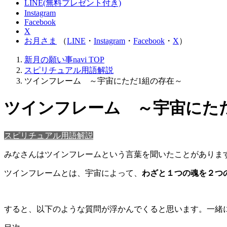
LINE(無料プレゼント付き)
Instagram
Facebook
X
お月さま
（
LINE
・
Instagram
・
Facebook
・
X
）
新月の願い事navi
TOP
スピリチュアル用語解説
ツインフレーム ～宇宙にただ1組の存在～
ツインフレーム ～宇宙にた
スピリチュアル用語解説
みなさんはツインフレームという言葉を聞いたことがありま
ツインフレームとは、宇宙によって、
わざと１つの魂を２つ
すると、以下のような質問が浮かんでくると思います。一緒