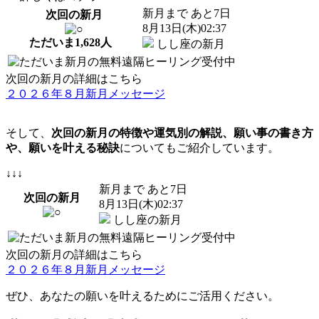
新月まで あと
7
日
次回の新月
8
月
13
日(木)02:37
ただいま
1,628
人
しし座の新月
次回の新月の詳細はこちら
２０２６年８月新月メッセージ
そして、
次回の新月の特徴や運気別の解説、願い事の書き方
や、願いを叶える秘訣
についてもご紹介しています。
↓↓↓
新月まで あと
7
日
次回の新月
8
月
13
日(木)02:37
しし座の新月
次回の新月の詳細はこちら
２０２６年８月新月メッセージ
ぜひ、あなたの願いを叶えるためにご活用ください。