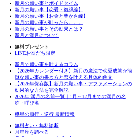
新月の願い事とボイドタイム
新月の願い事【恋愛・復縁編】
新月の願い事【お金と豊かさ編】
新月の願い事が叶ったら。。。
新月の願い事とその効果とは？
新月と満月について
無料プレゼント
LINEお友だち限定
新月で願い事を叶えるコラム
【2026年カレンダー付き】新月の魔法で恋愛成就☆簡
単な願い事の書き方と恋を叶える具体的例文
【2026年保存版】新月の願い事・アファメーションの
効果的な方法を完全解説
2026年 満月の名前一覧｜1月～12月までの満月の名
称・呼び名
惑星の順行・逆行 最新情報
無料占い・無料診断
月星座を調べる