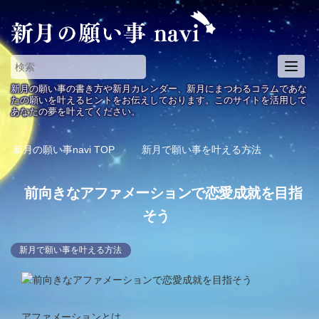
T
o
新月の願い事の書き方や新月カレンダー、新月にまつわるコラムであな
g
たの願いを叶えるヒントをお伝えしております。このサイトを活用して
あなたの夢を叶えてください。
g
l
e
新月の願い事navi
TOP
新月で願い事を叶える方法
n
a
前向きなアファメーションで恋愛成就を目指
v
i
そう
g
a
新月で願い事を叶える方法
t
i
o
n
アファメーションとは