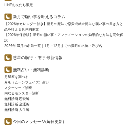
LINEお友だち限定
新月で願い事を叶えるコラム
【2026年カレンダー付き】新月の魔法で恋愛成就☆簡単な願い事の書き方と
恋を叶える具体的例文
【2026年保存版】新月の願い事・アファメーションの効果的な方法を完全解
説
2026年 満月の名前一覧｜1月～12月までの満月の名称・呼び名
惑星の順行・逆行 最新情報
無料占い・無料診断
月星座を調べる
月相（ムーンフェイズ）占い
スターシード診断
内なるモンスター診断
無料診断 恋愛編
無料診断 金運編
無料診断 人生編
今日のメッセージ(毎日更新)