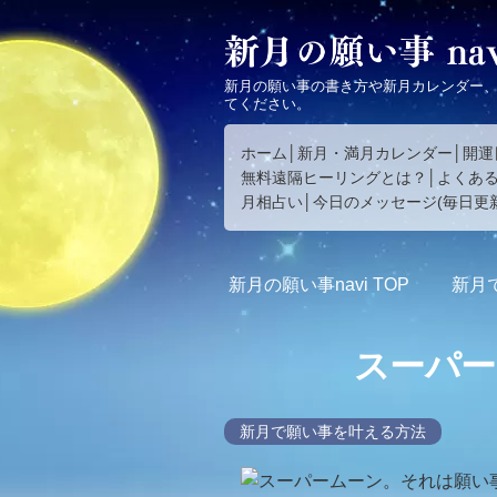
新月の願い事の書き方や新月カレンダー
てください。
ホーム
新月・満月カレンダー
開運
無料遠隔ヒーリングとは？
よくあ
月相占い
今日のメッセージ(毎日更新
新月の願い事navi
TOP
新月
スーパー
新月で願い事を叶える方法