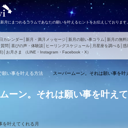
、新月にまつわるコラムであなたの願いを叶えるヒントをお伝えしております
日カレンダー
新月・満月メッセージ
新月の願い事コラム
新月の無料
る質問
喜びの声・体験談
ヒーリングスケジュール
月星座を調べる
惑
)
お月さま
（
LINE
・
Instagram
・
Facebook
・
X
）
で願い事を叶える方法
スーパームーン。それは願い事を叶
ムーン。それは願い事を叶え