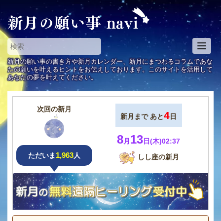
T
o
新月の願い事の書き方や新月カレンダー、新月にまつわるコラムであな
g
たの願いを叶えるヒントをお伝えしております。このサイトを活用して
あなたの夢を叶えてください。
g
l
e
次回の新月
n
4
新月まで あと
日
a
v
8
13
月
日(木)02:37
i
1,963
ただいま
人
g
しし座の新月
a
t
i
o
n