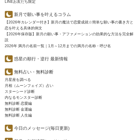
LINEお友だち限定
新月で願い事を叶えるコラム
【2026年カレンダー付き】新月の魔法で恋愛成就☆簡単な願い事の書き方と
恋を叶える具体的例文
【2026年保存版】新月の願い事・アファメーションの効果的な方法を完全解
説
2026年 満月の名前一覧｜1月～12月までの満月の名称・呼び名
惑星の順行・逆行 最新情報
無料占い・無料診断
月星座を調べる
月相（ムーンフェイズ）占い
スターシード診断
内なるモンスター診断
無料診断 恋愛編
無料診断 金運編
無料診断 人生編
今日のメッセージ(毎日更新)