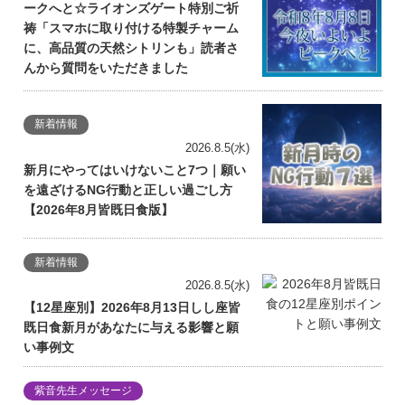
ークへと☆ライオンズゲート特別ご祈
祷「スマホに取り付ける特製チャーム
に、高品質の天然シトリンも」読者さ
んから質問をいただきました
新着情報
2026.8.5(水)
新月にやってはいけないこと7つ｜願い
を遠ざけるNG行動と正しい過ごし方
【2026年8月皆既日食版】
新着情報
2026.8.5(水)
【12星座別】2026年8月13日しし座皆
既日食新月があなたに与える影響と願
い事例文
紫音先生メッセージ