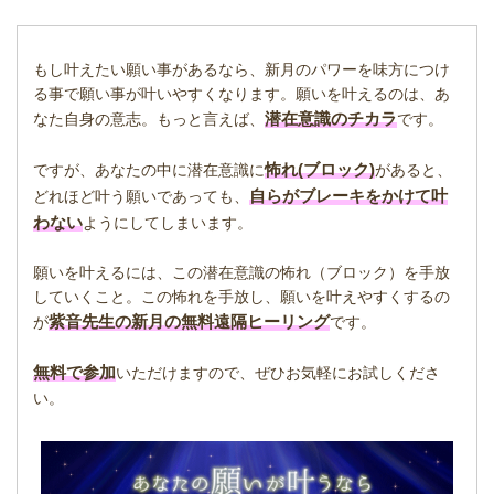
もし叶えたい願い事があるなら、新月のパワーを味方につけ
る事で願い事が叶いやすくなります。願いを叶えるのは、あ
潜在意識のチカラ
なた自身の意志。もっと言えば、
です。
怖れ(ブロック)
ですが、あなたの中に潜在意識に
があると、
自らがブレーキをかけて叶
どれほど叶う願いであっても、
わない
ようにしてしまいます。
願いを叶えるには、この潜在意識の怖れ（ブロック）を手放
していくこと。この怖れを手放し、願いを叶えやすくするの
紫音先生の新月の無料遠隔ヒーリング
が
です。
無料で参加
いただけますので、ぜひお気軽にお試しくださ
い。