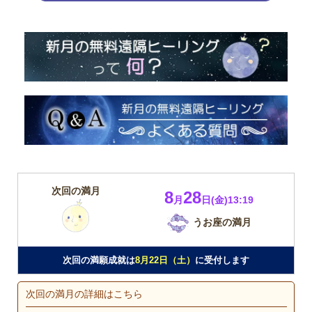
次回の満月
8
28
月
日(金)13:19
うお座の満月
次回の満願成就は
8月22日（土）
に受付します
次回の満月の詳細はこちら