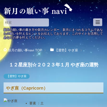
T
o
新月の願い事の書き方や新月カレンダー、新月にまつわるコラムであな
g
たの願いを叶えるヒントをお伝えしております。このサイトを活用して
あなたの夢を叶えてください。
g
l
e
新月の願い事navi
TOP
【運勢】やぎ座
n
a
１２星座別☆２０２３年１月 やぎ座の運勢
v
i
g
【運勢】やぎ座
a
t
やぎ座（Capricorn）
i
o
n
要素 ：土