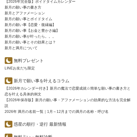
【2026年完全版】ボイドタイムカレンダー
新月の願い事の書き方
新月とアファメーション
新月の願い事とボイドタイム
新月の願い事【恋愛・復縁編】
新月の願い事【お金と豊かさ編】
新月の願い事が叶ったら。。。
新月の願い事とその効果とは？
新月と満月について
無料プレゼント
LINEお友だち限定
新月で願い事を叶えるコラム
【2026年カレンダー付き】新月の魔法で恋愛成就☆簡単な願い事の書き方と
恋を叶える具体的例文
【2026年保存版】新月の願い事・アファメーションの効果的な方法を完全解
説
2026年 満月の名前一覧｜1月～12月までの満月の名称・呼び名
惑星の順行・逆行 最新情報
無料占い・無料診断