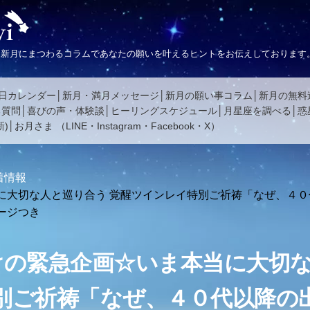
、新月にまつわるコラムであなたの願いを叶えるヒントをお伝えしております
日カレンダー
新月・満月メッセージ
新月の願い事コラム
新月の無料
る質問
喜びの声・体験談
ヒーリングスケジュール
月星座を調べる
惑
)
お月さま
（
LINE
・
Instagram
・
Facebook
・
X
）
着情報
に大切な人と巡り合う 覚醒ツインレイ特別ご祈祷「なぜ、４
ージつき
けの緊急企画☆いま本当に大切な
別ご祈祷「なぜ、４０代以降の