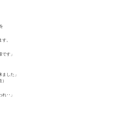
を
ます。
様です」
来ました」
性）
れ･･」