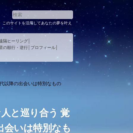
。このサイトを活用してあなたの夢を叶え
遠隔ヒーリング
星の順行・逆行
プロフィール
０代以降の出会いは特別なもの
人と巡り合う 覚
出会いは特別なも