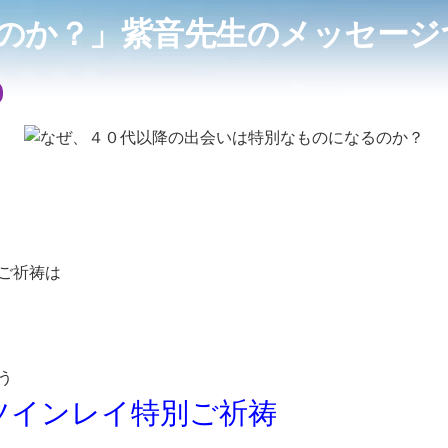
のか？」紫音先生のメッセージ
ご祈祷は
う
ツインレイ特別ご祈祷