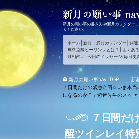
新月の願い事の書き方や新月カレンダー
てください。
ホーム
新月・満月カレンダー
開運
無料遠隔ヒーリングとは？
よくあ
月相占い
今日のメッセージ(毎日更新
新月の願い事navi
TOP
新
７日間だけの緊急企画☆いま本当
になるのか？」紫音先生のメッセ
７日間だ
醒ツインレイ特