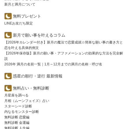
新月と満月について
無料プレゼント
LINEお友だち限定
新月で願い事を叶えるコラム
【2026年カレンダー付き】新月の魔法で恋愛成就☆簡単な願い事の書き方と
恋を叶える具体的例文
【2026年保存版】新月の願い事・アファメーションの効果的な方法を完全解
説
2026年 満月の名前一覧｜1月～12月までの満月の名称・呼び名
惑星の順行・逆行 最新情報
無料占い・無料診断
月星座を調べる
月相（ムーンフェイズ）占い
スターシード診断
内なるモンスター診断
無料診断 恋愛編
無料診断 金運編
無料診断 人生編