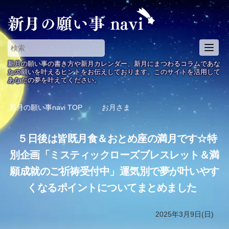
T
o
新月の願い事の書き方や新月カレンダー、新月にまつわるコラムであな
g
たの願いを叶えるヒントをお伝えしております。このサイトを活用して
あなたの夢を叶えてください。
g
l
e
新月の願い事navi
TOP
お月さま
n
a
５日後は皆既月食＆おとめ座の満月です☆特
v
i
別企画「ミスティックローズブレスレット＆満
g
願成就のご祈祷受付中」運気別で夢が叶いやす
a
t
くなるポイントについてまとめました
i
o
2025年3月9日(日)
n