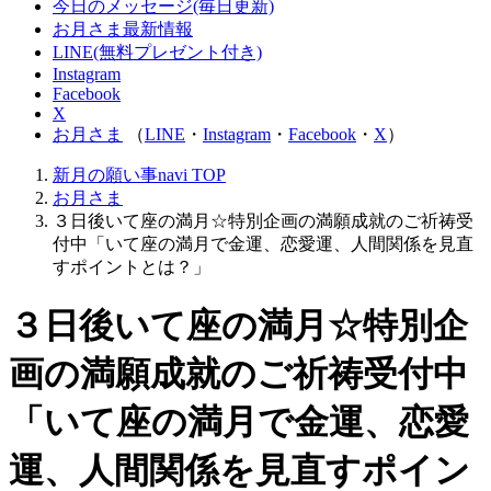
今日のメッセージ(毎日更新)
お月さま最新情報
LINE(無料プレゼント付き)
Instagram
Facebook
X
お月さま
（
LINE
・
Instagram
・
Facebook
・
X
）
新月の願い事navi
TOP
お月さま
３日後いて座の満月☆特別企画の満願成就のご祈祷受
付中「いて座の満月で金運、恋愛運、人間関係を見直
すポイントとは？」
３日後いて座の満月☆特別企
画の満願成就のご祈祷受付中
「いて座の満月で金運、恋愛
運、人間関係を見直すポイン