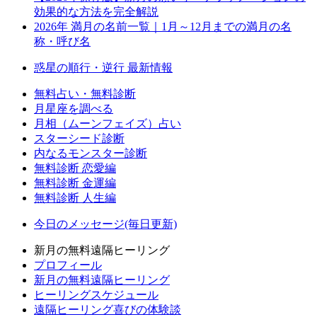
効果的な方法を完全解説
2026年 満月の名前一覧｜1月～12月までの満月の名
称・呼び名
惑星の順行・逆行 最新情報
無料占い・無料診断
月星座を調べる
月相（ムーンフェイズ）占い
スターシード診断
内なるモンスター診断
無料診断 恋愛編
無料診断 金運編
無料診断 人生編
今日のメッセージ(毎日更新)
新月の無料遠隔ヒーリング
プロフィール
新月の無料遠隔ヒーリング
ヒーリングスケジュール
遠隔ヒーリング喜びの体験談