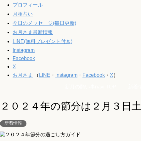
プロフィール
月相占い
今日のメッセージ(毎日更新)
お月さま最新情報
LINE(無料プレゼント付き)
Instagram
Facebook
X
お月さま
（
LINE
・
Instagram
・
Facebook
・
X
）
新月の願い事navi
TOP
新着
２０２４年の節分は２月３日
新着情報