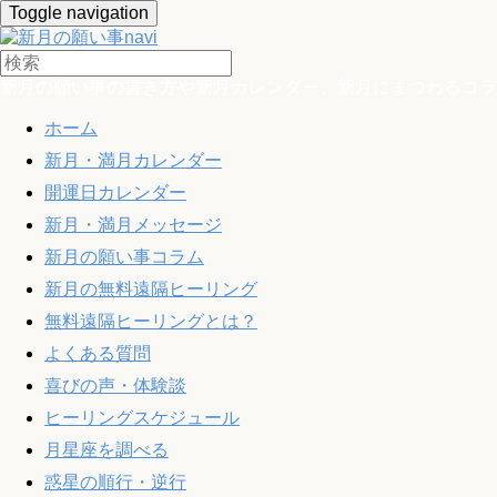
Toggle navigation
新月の願い事の書き方や新月カレンダー、新月にまつわるコラ
ホーム
新月・満月カレンダー
開運日カレンダー
新月・満月メッセージ
新月の願い事コラム
新月の無料遠隔ヒーリング
無料遠隔ヒーリングとは？
よくある質問
喜びの声・体験談
ヒーリングスケジュール
月星座を調べる
惑星の順行・逆行