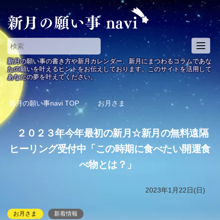
T
o
新月の願い事の書き方や新月カレンダー、新月にまつわるコラムであな
g
たの願いを叶えるヒントをお伝えしております。このサイトを活用して
あなたの夢を叶えてください。
g
l
e
新月の願い事navi
TOP
お月さま
n
a
２０２３年今年最初の新月☆新月の無料遠隔
v
i
ヒーリング受付中「この時期に食べたい開運食
g
べ物とは？」
a
t
i
2023年1月22日(日)
o
n
お月さま
新着情報