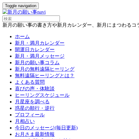
Toggle navigation
新月の願い事の書き方や新月カレンダー、新月にまつわるコ
ホーム
新月・満月カレンダー
開運日カレンダー
新月・満月メッセージ
新月の願い事コラム
新月の無料遠隔ヒーリング
無料遠隔ヒーリングとは？
よくある質問
喜びの声・体験談
ヒーリングスケジュール
月星座を調べる
惑星の順行・逆行
プロフィール
月相占い
今日のメッセージ(毎日更新)
お月さま最新情報