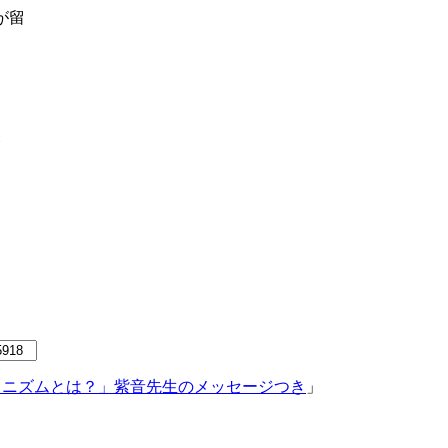
が留
合
カニズムとは？」紫音先生のメッセージつき
」