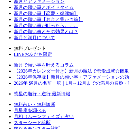
新月とアファメーション
新月の願い事とボイドタイム
新月の願い事【恋愛・復縁編】
新月の願い事【お金と豊かさ編】
新月の願い事が叶ったら。。。
新月の願い事とその効果とは？
新月と満月について
無料プレゼント
LINEお友だち限定
新月で願い事を叶えるコラム
【2026年カレンダー付き】新月の魔法で恋愛成就☆簡
【2026年保存版】新月の願い事・アファメーションの
2026年 満月の名前一覧｜1月～12月までの満月の名称
惑星の順行・逆行 最新情報
無料占い・無料診断
月星座を調べる
月相（ムーンフェイズ）占い
スターシード診断
内なるモンスター診断