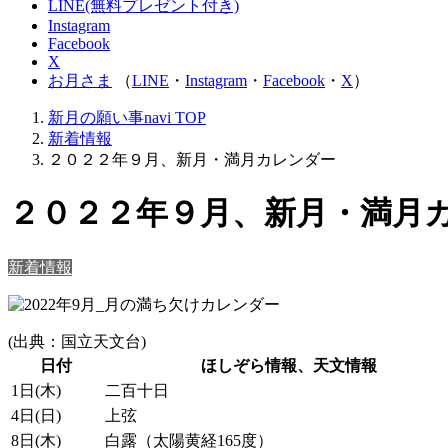
LINE(無料プレゼント付き)
Instagram
Facebook
X
お月さま
（
LINE
・
Instagram
・
Facebook
・
X
）
新月の願い事navi
TOP
新着情報
２０２２年９月、新月・満月カレンダー
２０２２年９月、新月・満月
新着情報
(出典：国立天文台)
日付
ほしぞら情報、天文情報
1日(木)
二百十日
4日(日)
上弦
8日(木)
白露（太陽黄経165度）