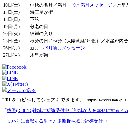
10日(土)
中秋の名月／満月
→ 9月満月メッセージ
／水星
17日(土)
海王星が衝
18日(日)
下弦
19日(月)
敬老の日
20日(火)
彼岸の入り
23日(金)
秋分の日／秋分（太陽黄経180度）／水星が内
26日(月)
新月
→ 9月新月メッセージ
27日(火)
木星が衝
URLをコピペしてシェアもできます。
「
熊野(くまの)神域ご祈祷受付中「神域が人を幸せにするメ
「
まわりに貢献する生き方＠熊野神域ご祈祷受付中
」