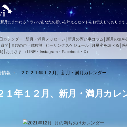
、新月にまつわるコラムであなたの願いを叶えるヒントをお伝えしております
日カレンダー
新月・満月メッセージ
新月の願い事コラム
新月の無料
る質問
喜びの声・体験談
ヒーリングスケジュール
月星座を調べる
惑
)
お月さま
（
LINE
・
Instagram
・
Facebook
・
X
）
着情報
２０２１年１２月、新月・満月カレンダー
２１年１２月、新月・満月カレ