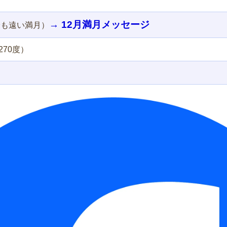
→ 12月満月メッセージ
最も遠い満月）
70度）