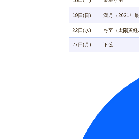
18日(土)
金星が留
19日(日)
満月（2021年
22日(水)
冬至（太陽黄経2
27日(月)
下弦