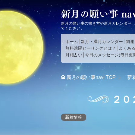
新月の願い事の書き方や新月カレンダー
てください。
ホーム
新月・満月カレンダー
開運
無料遠隔ヒーリングとは？
よくあ
月相占い
今日のメッセージ(毎日更新
新月の願い事navi
TOP
新
２０
新着情報