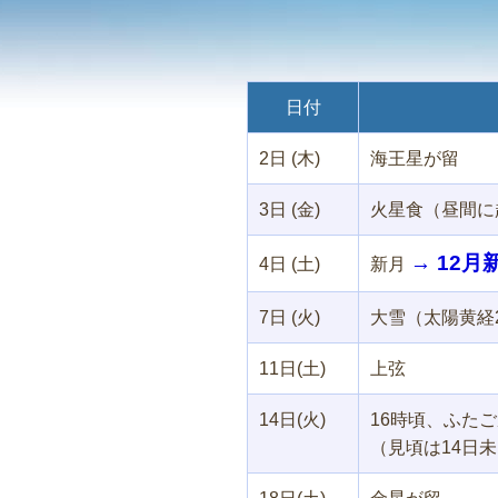
日付
2日 (木)
海王星が留
3日 (金)
火星食（昼間に
→ 12
4日 (土)
新月
7日 (火)
大雪（太陽黄経2
11日(土)
上弦
14日(火)
16時頃、ふた
（見頃は14日