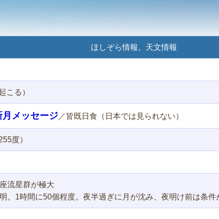
ほしぞら情報、天文情報
起こる）
月新月メッセージ
／皆既日食（日本では見られない）
55度）
ご座流星群が極大
未明。1時間に50個程度。夜半過ぎに月が沈み、夜明け前は条件