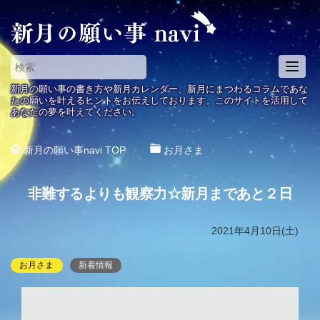
T
o
新月の願い事の書き方や新月カレンダー、新月にまつわるコラムであな
g
たの願いを叶えるヒントをお伝えしております。このサイトを活用して
あなたの夢を叶えてください。
g
l
e
新月の願い事navi
TOP
お月さま
n
a
非難するよりも観察力☆新月まであと２日
v
i
g
2021年4月10日(土)
a
t
お月さま
新着情報
i
o
n