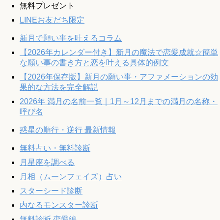
無料プレゼント
LINEお友だち限定
新月で願い事を叶えるコラム
【2026年カレンダー付き】新月の魔法で恋愛成就☆簡単
な願い事の書き方と恋を叶える具体的例文
【2026年保存版】新月の願い事・アファメーションの効
果的な方法を完全解説
2026年 満月の名前一覧｜1月～12月までの満月の名称・
呼び名
惑星の順行・逆行 最新情報
無料占い・無料診断
月星座を調べる
月相（ムーンフェイズ）占い
スターシード診断
内なるモンスター診断
無料診断 恋愛編