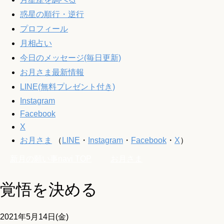
惑星の順行・逆行
プロフィール
月相占い
今日のメッセージ(毎日更新)
お月さま最新情報
LINE(無料プレゼント付き)
Instagram
Facebook
X
お月さま
（
LINE
・
Instagram
・
Facebook
・
X
）
新月の願い事navi
TOP
お月さま
覚悟を決める
2021年5月14日(金)