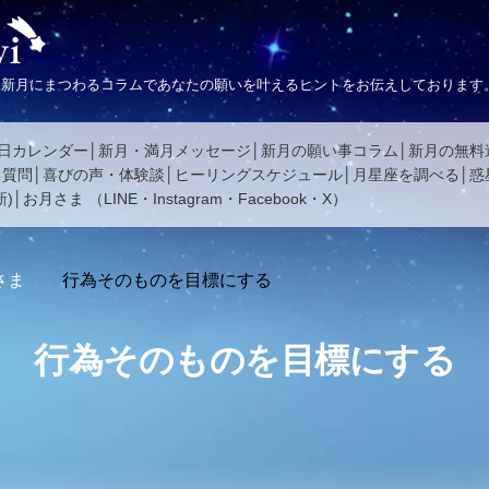
、新月にまつわるコラムであなたの願いを叶えるヒントをお伝えしております
日カレンダー
新月・満月メッセージ
新月の願い事コラム
新月の無料
る質問
喜びの声・体験談
ヒーリングスケジュール
月星座を調べる
惑
)
お月さま
（
LINE
・
Instagram
・
Facebook
・
X
）
さま
行為そのものを目標にする
行為そのものを目標にする