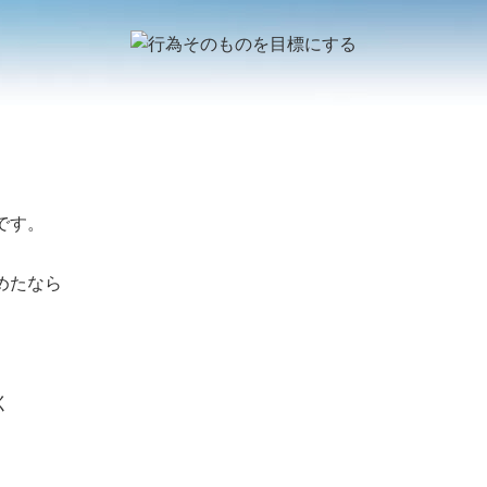
です。
めたなら
。
く