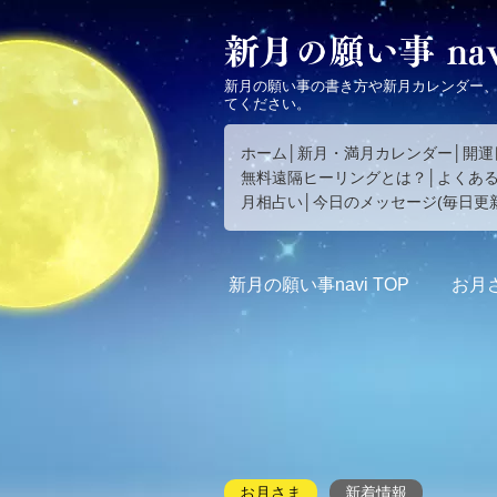
新月の願い事の書き方や新月カレンダー
てください。
ホーム
新月・満月カレンダー
開運
無料遠隔ヒーリングとは？
よくあ
月相占い
今日のメッセージ(毎日更新
新月の願い事navi
TOP
お月
お月さま
新着情報