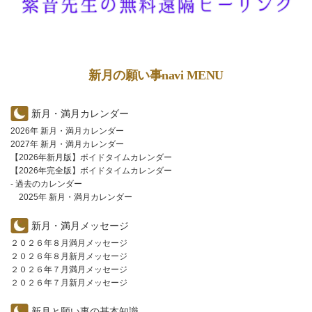
新月の願い事navi MENU
新月・満月カレンダー
2026年 新月・満月カレンダー
2027年 新月・満月カレンダー
【2026年新月版】ボイドタイムカレンダー
【2026年完全版】ボイドタイムカレンダー
- 過去のカレンダー
2025年 新月・満月カレンダー
新月・満月メッセージ
２０２６年８月満月メッセージ
２０２６年８月新月メッセージ
２０２６年７月満月メッセージ
２０２６年７月新月メッセージ
新月と願い事の基本知識