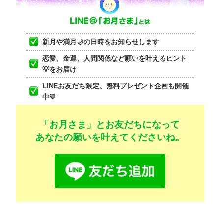
新月や満月🌙の日時をお知らせします
恋愛、金運、人間関係など願いを叶えるヒント
💡をお届け
LINEお友だち限定、無料プレゼント企画も開催
中💛
「お月さま」とお友だちになって
あなたの願いを叶えてくださいね。