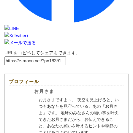
URLをコピペしてシェアもできます。
プロフィール
お月さま
お月さまですよ～。 夜空を見上げると、い
つもあなたを見守っている。あの「お月さ
ま」です。 地球のみなさんの願い事を叶え
てきたお月さまだから、お伝えできるこ
と。あなたの願いを叶えるヒントや季節の
ことばをつぶやいています。