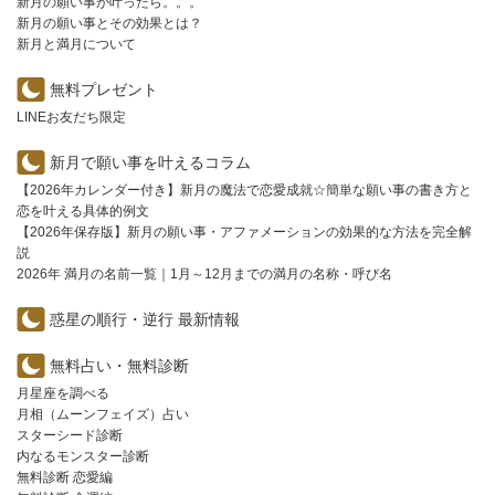
新月の願い事が叶ったら。。。
新月の願い事とその効果とは？
新月と満月について
無料プレゼント
LINEお友だち限定
新月で願い事を叶えるコラム
【2026年カレンダー付き】新月の魔法で恋愛成就☆簡単な願い事の書き方と
恋を叶える具体的例文
【2026年保存版】新月の願い事・アファメーションの効果的な方法を完全解
説
2026年 満月の名前一覧｜1月～12月までの満月の名称・呼び名
惑星の順行・逆行 最新情報
無料占い・無料診断
月星座を調べる
月相（ムーンフェイズ）占い
スターシード診断
内なるモンスター診断
無料診断 恋愛編