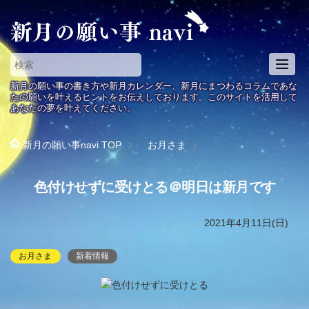
T
o
新月の願い事の書き方や新月カレンダー、新月にまつわるコラムであな
g
たの願いを叶えるヒントをお伝えしております。このサイトを活用して
あなたの夢を叶えてください。
g
l
e
新月の願い事navi
TOP
お月さま
n
a
色付けせずに受けとる＠明日は新月です
v
i
g
2021年4月11日(日)
a
t
お月さま
新着情報
i
o
n