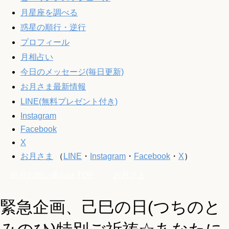
月星座を調べる
惑星の順行・逆行
プロフィール
月相占い
今日のメッセージ(毎日更新)
お月さま最新情報
LINE(無料プレゼント付き)
Instagram
Facebook
X
お月さま
（
LINE
・
Instagram
・
Facebook
・
X
）
新月の願い事navi
TOP
お月さま
緊急企画、己巳の日(つちのと