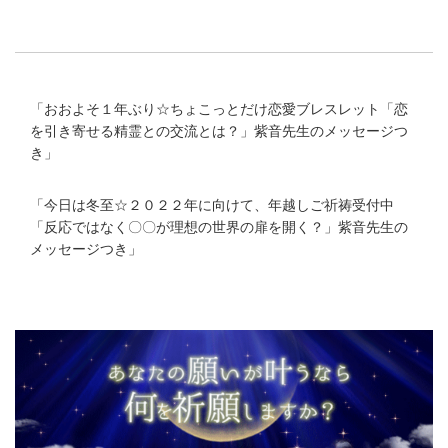
「
おおよそ１年ぶり☆ちょこっとだけ恋愛ブレスレット「恋
を引き寄せる精霊との交流とは？」紫音先生のメッセージつ
き
」
「
今日は冬至☆２０２２年に向けて、年越しご祈祷受付中
「反応ではなく〇〇が理想の世界の扉を開く？」紫音先生の
メッセージつき
」