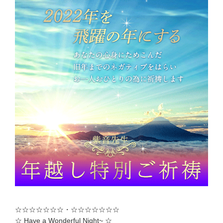
☆☆☆☆☆☆☆・☆☆☆☆☆☆☆
☆ Have a Wonderful Night~ ☆