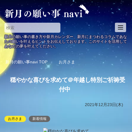
T
o
新月の願い事の書き方や新月カレンダー、新月にまつわるコラムであな
g
たの願いを叶えるヒントをお伝えしております。このサイトを活用して
あなたの夢を叶えてください。
g
l
e
新月の願い事navi
TOP
お月さま
n
a
穏やかな喜びを求めて＠年越し特別ご祈祷受
v
i
付中
g
a
2021年12月23日(木)
t
i
お月さま
新着情報
o
n