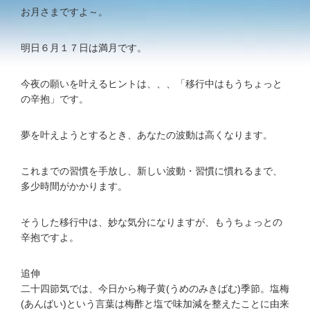
お月さまですよ～。
明日６月１７日は満月です。
今夜の願いを叶えるヒントは、、、「移行中はもうちょっと
の辛抱」です。
夢を叶えようとするとき、あなたの波動は高くなります。
これまでの習慣を手放し、新しい波動・習慣に慣れるまで、
多少時間がかかります。
そうした移行中は、妙な気分になりますが、もうちょっとの
辛抱ですよ。
追伸
二十四節気では、今日から梅子黄(うめのみきばむ)季節。塩梅
(あんばい)という言葉は梅酢と塩で味加減を整えたことに由来