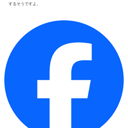
するそうですよ。