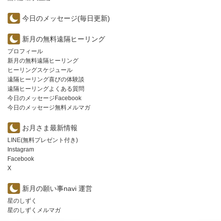
今日のメッセージ(毎日更新)
新月の無料遠隔ヒーリング
プロフィール
新月の無料遠隔ヒーリング
ヒーリングスケジュール
遠隔ヒーリング喜びの体験談
遠隔ヒーリングよくある質問
今日のメッセージFacebook
今日のメッセージ無料メルマガ
お月さま最新情報
LINE(無料プレゼント付き)
Instagram
Facebook
X
新月の願い事navi 運営
星のしずく
星のしずくメルマガ