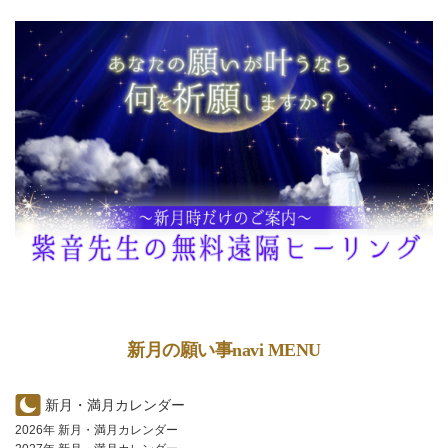
新月の願い事navi MENU
新月・満月カレンダー
2026年 新月・満月カレンダー