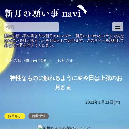
T
o
新月の願い事の書き方や新月カレンダー、新月にまつわるコラムであな
g
たの願いを叶えるヒントをお伝えしております。このサイトを活用して
あなたの夢を叶えてください。
g
l
e
新月の願い事navi
TOP
お月さま
n
a
神性なものに触れるように＠今日は上弦のお
v
i
月さま
g
a
2021年1月21日(木)
t
i
お月さま
新着情報
o
n