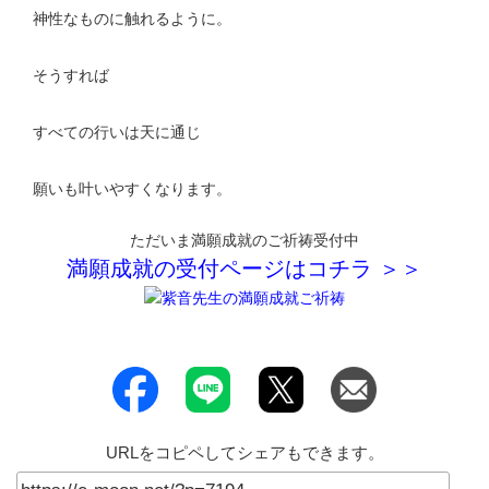
神性なものに触れるように。
そうすれば
すべての行いは天に通じ
願いも叶いやすくなります。
ただいま満願成就のご祈祷受付中
満願成就の受付ページはコチラ ＞＞
URLをコピペしてシェアもできます。