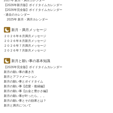
2027年 新月・満月カレンダー
【2026年新月版】ボイドタイムカレンダー
【2026年完全版】ボイドタイムカレンダー
- 過去のカレンダー
2025年 新月・満月カレンダー
新月・満月メッセージ
２０２６年８月満月メッセージ
２０２６年８月新月メッセージ
２０２６年７月満月メッセージ
２０２６年７月新月メッセージ
新月と願い事の基本知識
【2026年完全版】ボイドタイムカレンダー
新月の願い事の書き方
新月とアファメーション
新月の願い事とボイドタイム
新月の願い事【恋愛・復縁編】
新月の願い事【お金と豊かさ編】
新月の願い事が叶ったら。。。
新月の願い事とその効果とは？
新月と満月について