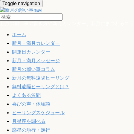
Toggle navigation
新月の願い事の書き方や新月カレンダー、新月にまつわるコラ
ホーム
新月・満月カレンダー
開運日カレンダー
新月・満月メッセージ
新月の願い事コラム
新月の無料遠隔ヒーリング
無料遠隔ヒーリングとは？
よくある質問
喜びの声・体験談
ヒーリングスケジュール
月星座を調べる
惑星の順行・逆行