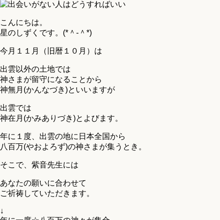
こんにちは。
星のしずくです。(*＾-＾*)
今月１１月（旧暦１０月）は
出雲以外の土地では
神さまが留守になることから
神無月(かんなづき)といいますが
出雲では
神在月(かみありづき)とよびます。
年に１度、出雲の地に日本全国から
八百万(やおよろず)の神さまが集うとき。
そこで、紫音先生には
あなたの願いに合わせて
ご祈祷していただきます。
↓