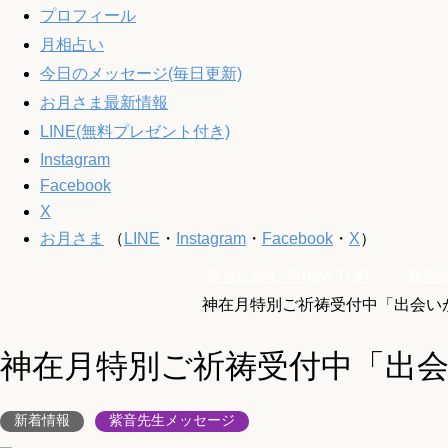
プロフィール
月相占い
今日のメッセージ(毎日更新)
お月さま最新情報
LINE(無料プレゼント付き)
Instagram
Facebook
X
お月さま
（
LINE
・
Instagram
・
Facebook
・
X
）
新月の願い事navi
TOP
新着
神在月特別ご祈祷受付中「出会い
神在月特別ご祈祷受付中「出
新着情報
紫音先生メッセージ