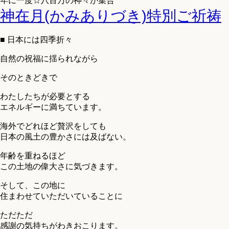
年に一度☆八百万の神々が集合
神在月(かみありづき)特別ご祈祷
■ 日本には四季折々
自然の祝福に揺られながら
そのときどきで
わたしたちが必要とする
エネルギーに満ちています。
海外でどれほど贅沢をしても
日本の風土の豊かさには及ばない。
年齢を重ねるほど
この土地の偉大さに気づきます。
そして、この地に
住まわせていただいていることに
ただただ
感謝の気持ちがわきおこります。