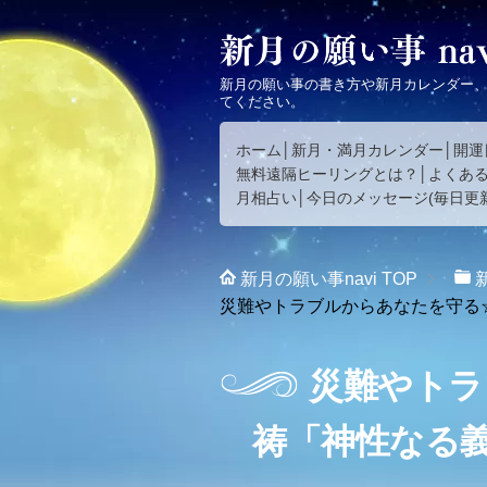
新月の願い事の書き方や新月カレンダー
てください。
ホーム
新月・満月カレンダー
開運
無料遠隔ヒーリングとは？
よくあ
月相占い
今日のメッセージ(毎日更新
新月の願い事navi
TOP
災難やトラブルからあなたを守る
災難やトラ
祷「神性なる