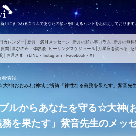
、新月にまつわるコラムであなたの願いを叶えるヒントをお伝えしております
日カレンダー
新月・満月メッセージ
新月の願い事コラム
新月の無料
る質問
喜びの声・体験談
ヒーリングスケジュール
月星座を調べる
惑
)
お月さま
（
LINE
・
Instagram
・
Facebook
・
X
）
新着情報
☆大神(おおみわ)神域ご祈祷「神性なる義務を果たす」紫音先
ブルからあなたを守る☆大神(
義務を果たす」紫音先生のメッ