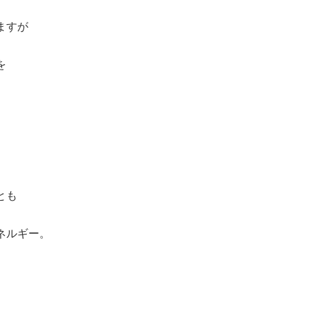
ますが
を
とも
ネルギー。