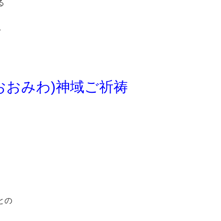
る
を
おおみわ)神域ご祈祷
との