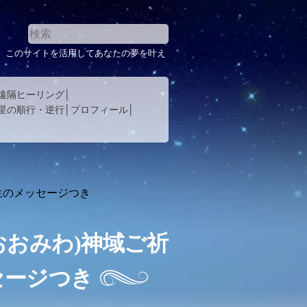
。このサイトを活用してあなたの夢を叶え
遠隔ヒーリング
星の順行・逆行
プロフィール
生のメッセージつき
おおみわ)神域ご祈
セージつき