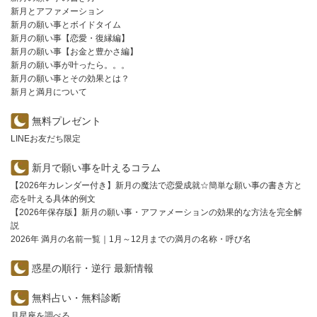
新月とアファメーション
新月の願い事とボイドタイム
新月の願い事【恋愛・復縁編】
新月の願い事【お金と豊かさ編】
新月の願い事が叶ったら。。。
新月の願い事とその効果とは？
新月と満月について
無料プレゼント
LINEお友だち限定
新月で願い事を叶えるコラム
【2026年カレンダー付き】新月の魔法で恋愛成就☆簡単な願い事の書き方と
恋を叶える具体的例文
【2026年保存版】新月の願い事・アファメーションの効果的な方法を完全解
説
2026年 満月の名前一覧｜1月～12月までの満月の名称・呼び名
惑星の順行・逆行 最新情報
無料占い・無料診断
月星座を調べる