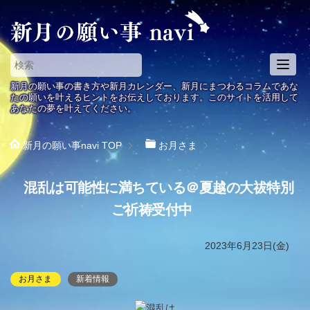
T
o
新月の願い事の書き方や新月カレンダー、新月にまつわるコラムであな
g
たの願いを叶えるヒントをお伝えしております。このサイトを活用して
あなたの夢を叶えてください。
g
l
e
新月の願い事navi
TOP
お月さま
n
a
混乱は可能性に満ちている＠夏越の大祓特別
v
i
ご祈祷受付中
g
a
2023年6月23日(金)
t
i
お月さま
新着情報
o
n