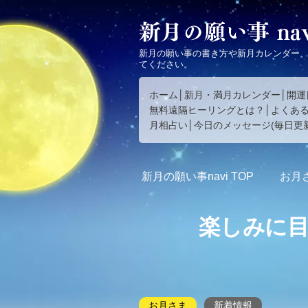
新月の願い事の書き方や新月カレンダー
てください。
ホーム
新月・満月カレンダー
開運
無料遠隔ヒーリングとは？
よくあ
月相占い
今日のメッセージ(毎日更新
新月の願い事navi
TOP
お月
楽しみに
お月さま
新着情報