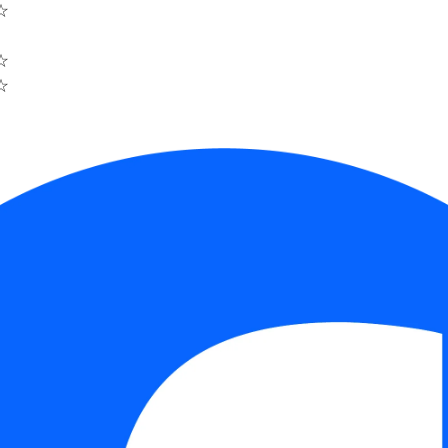
☆
☆
☆