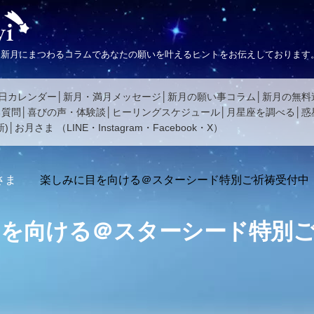
、新月にまつわるコラムであなたの願いを叶えるヒントをお伝えしております
日カレンダー
新月・満月メッセージ
新月の願い事コラム
新月の無料
る質問
喜びの声・体験談
ヒーリングスケジュール
月星座を調べる
惑
)
お月さま
（
LINE
・
Instagram
・
Facebook
・
X
）
さま
楽しみに目を向ける＠スターシード特別ご祈祷受付中
目を向ける＠スターシード特別ご